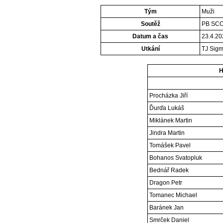
Tým
Muži
Soutěž
PB SCO
Datum a čas
23.4.20
Utkání
TJ Sigma
H
Procházka Jiří
Ďurďa Lukáš
Miklánek Martin
Jindra Martin
Tomášek Pavel
Bohanos Svatopluk
Bednář Radek
Dragon Petr
Tomanec Michael
Baránek Jan
Smrček Daniel