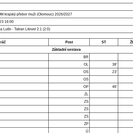
M krajský přebor muži (Olomouc) 2026/2027
23 16:00
 Lutín - Tatran Litovel 2:1 (2:0)
ráč
Post
ST
Ž
Základní sestava
BR
OL
38'
OS
23'
OS
OP
46'
ZL
ZS
ZS
ZS
ZP
Ú