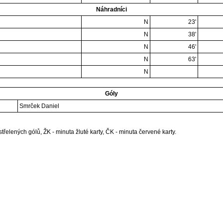
Náhradníci
N
23'
N
38'
N
46'
N
63'
N
Góly
Smrček Daniel
třelených gólů, ŽK - minuta žluté karty, ČK - minuta červené karty.