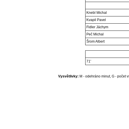
Knebl Michal
Kvapil Pavel
Fidler Jáchym
Peč Michal
Šrom Albert
71'
Vysvětlivky:
M - odehráno minut, G - počet vs