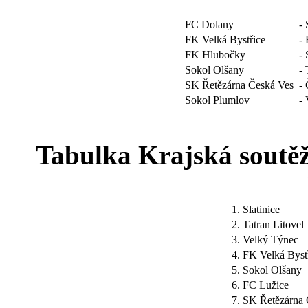
FC Dolany
- 
FK Velká Bystřice
- 
FK Hlubočky
- 
Sokol Olšany
- 
SK Řetězárna Česká Ves
- 
Sokol Plumlov
- 
Tabulka Krajská soutěž
1.
Slatinice
2.
Tatran Litovel
3.
Velký Týnec
4.
FK Velká Byst
5.
Sokol Olšany
6.
FC Lužice
7.
SK Řetězárna 