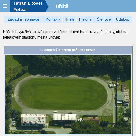
Tatran Litovel
Hřiště
Fotbal
Základní informace
Kontakty
Hřiště
Historie
Členové
Události
Náš klub využívá ke své sportovní činnosti dvě hrací travnaté plochy, obě na
fotbalovém stadionu města Litovle:
Fotbalový stadion města Litovle