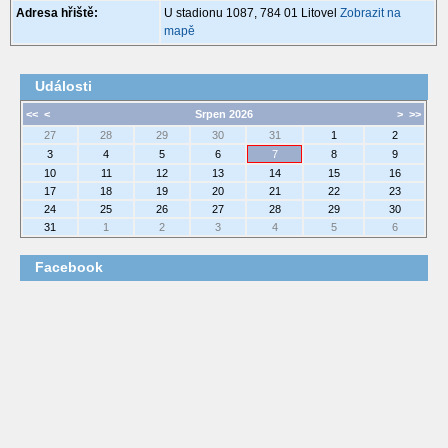
Adresa hřiště:
U stadionu 1087, 784 01 Litovel
Zobrazit na
mapě
Události
<<
<
Srpen 2026
>
>>
27
28
29
30
31
1
2
3
4
5
6
7
8
9
10
11
12
13
14
15
16
17
18
19
20
21
22
23
24
25
26
27
28
29
30
31
1
2
3
4
5
6
Facebook