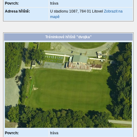
Povrch:
tráva
Adresa hřiště:
U stadionu 1087, 784 01 Litovel
Zobrazit na
mapě
Tréninkové hřiště "dvojka"
Povrch:
tráva