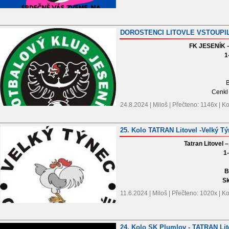
DOROSTENCI LITOVLE VSTOUPI
FK JESENÍK 
1
B
Cenkl
24.8.2024 | Miloš | Přečteno: 1146x | 
25. Kolo TATRAN Litovel -Velký T
Tatran Litovel 
1
B
S
11.6.2024 | Miloš | Přečteno: 1020x | 
24. Kolo SK Plumlov - TATRAN Lit