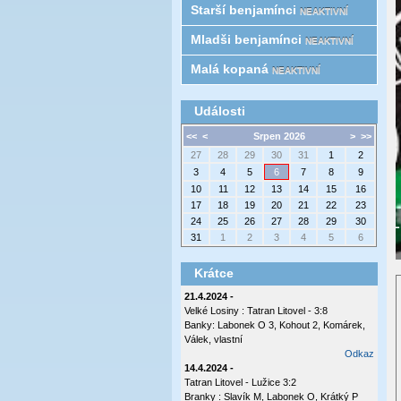
Starší benjamínci
NEAKTIVNÍ
Mladši benjamínci
NEAKTIVNÍ
Malá kopaná
NEAKTIVNÍ
Události
<<
<
Srpen 2026
>
>>
27
28
29
30
31
1
2
3
4
5
6
7
8
9
10
11
12
13
14
15
16
17
18
19
20
21
22
23
24
25
26
27
28
29
30
31
1
2
3
4
5
6
Krátce
21.4.2024 -
Velké Losiny : Tatran Litovel - 3:8
Banky: Labonek O 3, Kohout 2, Komárek,
Válek, vlastní
Odkaz
14.4.2024 -
Tatran Litovel - Lužice 3:2
Branky : Slavík M, Labonek O, Krátký P