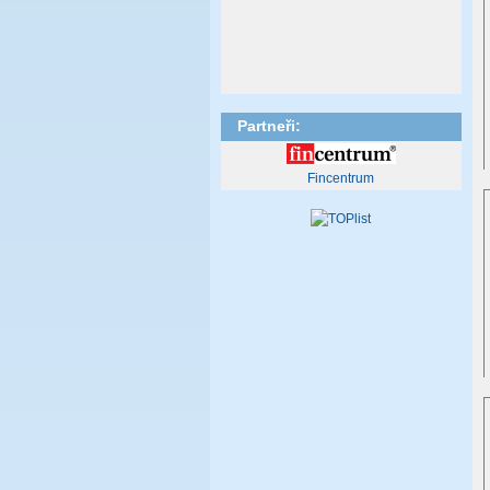
Branky Labonek 2, Dosoudil, Skvorcov
Odkaz
28.9.2023 -
Lutín - Tatran Litovel 1:5
Branky: Hájček,Válek,Slavík,Fidler,Labonek
O
Odkaz
Partneři:
25.9.2023 -
SK Slatinice - Tatran Litovel 11:3
Branky: Válek 2, Kohout
Fincentrum
Odkaz
Další