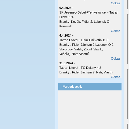
Odkaz
6.4.2024 -
SK Jesenec-Dzbel-Přemyslovice - Tatran
Litovel 1:4
Branky: Kozák, Fidler J, Labonek O,
Komárek
Odkaz
4.4.2024 -
Tatran Litovel - Lutín-Hněvotín 11:0
Branky : Fidler Jáchym 2,Labonek O 2,
Skvorcov, Válek, Zbořil, Slavík,
Večeřa, Nátr, Vlastní
Odkaz
31.3.2024 -
Tatran Litovel - FC Dolany 4:2
Branky : Fidler Jáchym 2, Nátr, Vlastní
Odkaz
17.10.2023 -
Facebook
Tatran Litovel - Plumlov 3:0
Branky: Labonek O 2 , Válek
Odkaz
8.10.2023 -
Česká Ves - Tatran Ltovel 3:1
Branka: Labonek O
Odkaz
2.10.2023 -
Tatran Litovel - Sokol Olšany - Těšetice 4:0
(2:0)