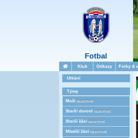
Fotbal
Klub
Odkazy
Fotky & 
Utkání
Týmy
Muži
NEAKTIVNÍ
Starší­ dorost
NEAKTIVNÍ
Starší žáci
NEAKTIVNÍ
Mladší žáci
NEAKTIVNÍ