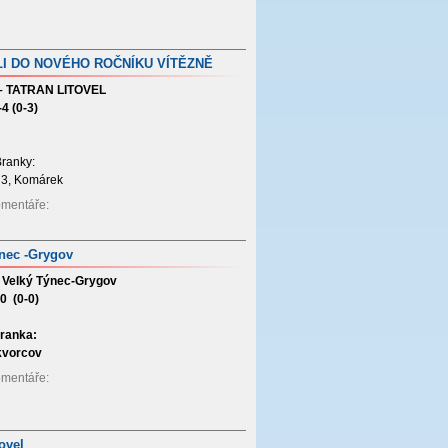
LI DO NOVÉHO ROČNÍKU VÍTĚZNĚ
– TATRAN LITOVEL
-4 (0-3)
ranky:
 3, Komárek
Komentáře:
ýnec -Grygov
– Velký Týnec-Grygov
-0 (0-0)
ranka:
kvorcov
Komentáře:
ovel