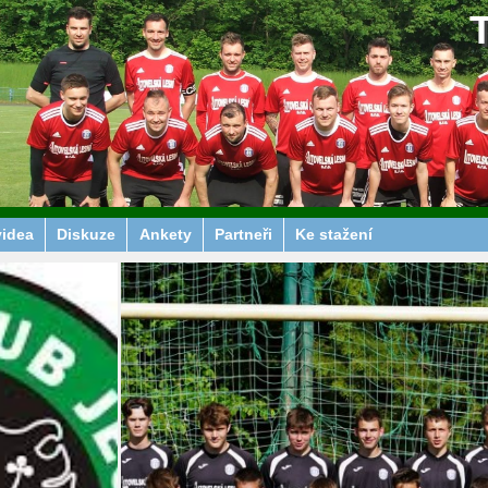
videa
Diskuze
Ankety
Partneři
Ke stažení