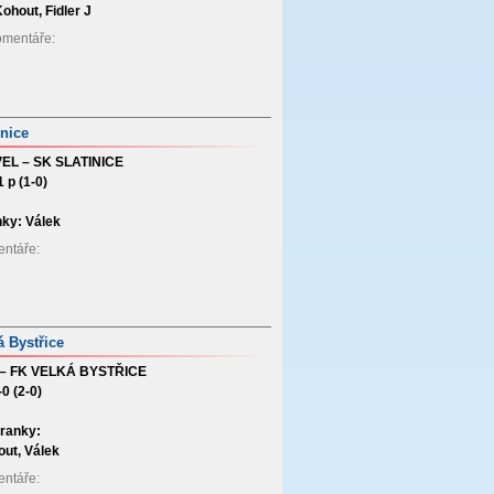
ohout, Fidler J
Komentáře:
inice
EL – SK SLATINICE
1 p (1-0)
ky: Válek
mentáře:
á Bystřice
 – FK VELKÁ BYSTŘICE
-0 (2-0)
ranky:
ut, Válek
mentáře: