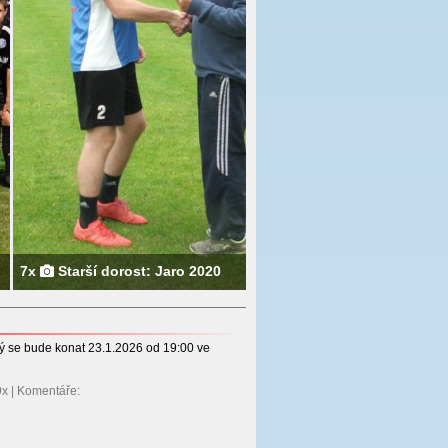
rost: Jaro 2020
Srdečně zveme na fotbalový
erý se bude konat 23.1.2026 od 19:00 ve
29x | Komentáře: