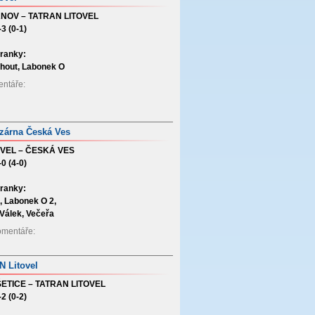
NOV – TATRAN LITOVEL
-3 (0-1)
ranky:
ohout, Labonek O
mentáře:
ězárna Česká Ves
OVEL – ČESKÁ VES
-0 (4-0)
ranky:
, Labonek O 2,
, Válek, Večeřa
Komentáře:
 Litovel
ETICE – TATRAN LITOVEL
-2 (0-2)