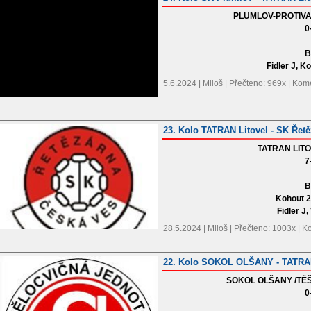
PLUMLOV-PROTIVA
0
B
Fidler J, K
5.6.2024 | Miloš | Přečteno: 969x | Ko
23. Kolo TATRAN Litovel - SK Řet
TATRAN LIT
7
B
Kohout 2
Fidler J
28.5.2024 | Miloš | Přečteno: 1003x | 
22. Kolo SOKOL OLŠANY - TATRAN
SOKOL OLŠANY /TĚŠ
0