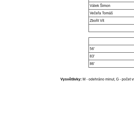
Válek Šimon
Večeřa Tomáš
Zbořil Vít
56'
83'
86'
Vysvětlivky:
M - odehráno minut, G - počet vs