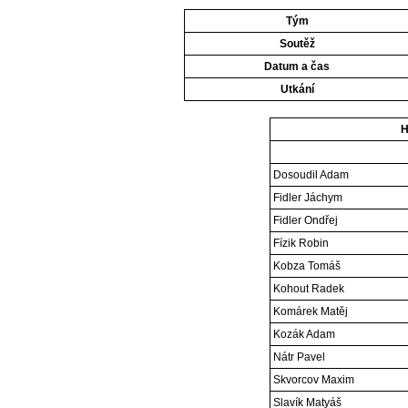
Tým
Soutěž
Datum a čas
Utkání
H
Dosoudil Adam
Fidler Jáchym
Fidler Ondřej
Fízik Robin
Kobza Tomáš
Kohout Radek
Komárek Matěj
Kozák Adam
Nátr Pavel
Skvorcov Maxim
Slavík Matyáš