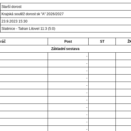
Starší­ dorost
Krajská soutěž dorost sk "A" 2026/2027
23.9.2023 15:30
Slatinice - Tatran Litovel 11:3 (5:0)
ráč
Post
ST
Ž
Základní sestava
-
-
-
-
-
-
-
-
-
-
-