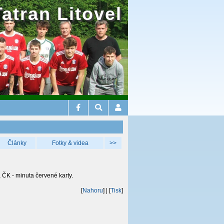
Tatran Litovel
Články
Fotky & videa
>>
, ČK - minuta červené karty.
[
Nahoru
]
| [
Tisk
]