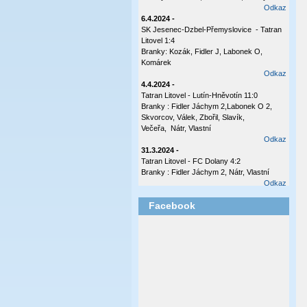
Odkaz
6.4.2024 -
SK Jesenec-Dzbel-Přemyslovice - Tatran
Litovel 1:4
Branky: Kozák, Fidler J, Labonek O,
Komárek
Odkaz
4.4.2024 -
Tatran Litovel - Lutín-Hněvotín 11:0
Branky : Fidler Jáchym 2,Labonek O 2,
Skvorcov, Válek, Zbořil, Slavík,
Večeřa, Nátr, Vlastní
Odkaz
31.3.2024 -
Tatran Litovel - FC Dolany 4:2
Branky : Fidler Jáchym 2, Nátr, Vlastní
Odkaz
17.10.2023 -
Facebook
Tatran Litovel - Plumlov 3:0
Branky: Labonek O 2 , Válek
Odkaz
8.10.2023 -
Česká Ves - Tatran Ltovel 3:1
Branka: Labonek O
Odkaz
2.10.2023 -
Tatran Litovel - Sokol Olšany - Těšetice 4:0
(2:0)