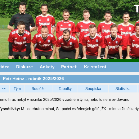
videa
Diskuze
Ankety
Partneři
Ke stažení
Petr Heinz - ročník 2025/2026
<<
Tým
Soutěže
Tabulky
Soupiska
Statistika
ento hráč nebyl v ročníku 2025/2026 v žádném týmu, nebo to není evidováno.
ysvětlivky:
M - odehráno minut, G - počet vstřelených gólů, ŽK - minuta žluté karty