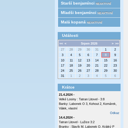
Starší benjamínci
NEAKTIVNÍ
Mladši benjamínci
NEAKTIVNÍ
Malá kopaná
NEAKTIVNÍ
Události
<<
<
Srpen 2026
>
>>
27
28
29
30
31
1
2
3
4
5
6
7
8
9
10
11
12
13
14
15
16
17
18
19
20
21
22
23
24
25
26
27
28
29
30
31
1
2
3
4
5
6
Krátce
21.4.2024 -
Velké Losiny : Tatran Litovel - 3:8
Banky: Labonek O 3, Kohout 2, Komárek,
Válek, vlastní
Odkaz
14.4.2024 -
Tatran Litovel - Lužice 3:2
Branky : Slavík M, Labonek O, Krátký P