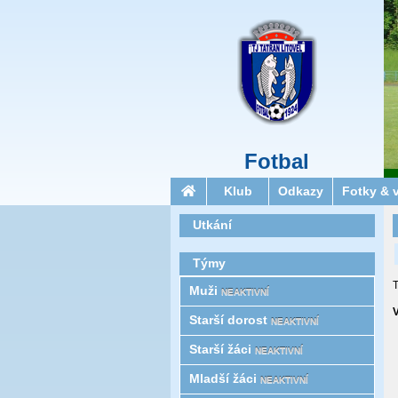
Fotbal
Klub
Odkazy
Fotky & 
Utkání
Týmy
T
Muži
NEAKTIVNÍ
V
Starší­ dorost
NEAKTIVNÍ
Starší žáci
NEAKTIVNÍ
Mladší žáci
NEAKTIVNÍ