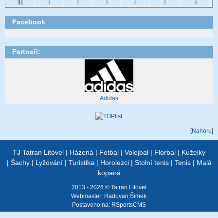
31
1
2
3
4
5
6
Facebook
Partneři:
Adidas
[
Nahoru
]
TJ Tatran Litovel
|
Házená
|
Fotbal
|
Volejbal
|
Florbal
|
Kuželky
|
Šachy
|
Lyžování
|
Turistika
|
Horolezci
|
Stolní tenis
|
Tenis
|
Malá
kopaná
2013 - 2026 © Tatran Litovel
Webmaster:
Radovan Šimek
Postaveno na:
RSportsCMS