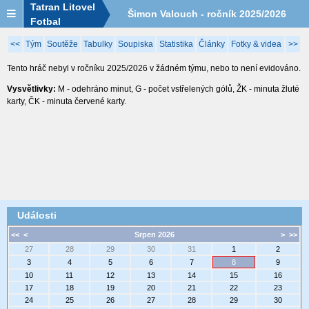
Tatran Litovel
Šimon Valouch - ročník 2025/2026
Fotbal
<<
Tým
Soutěže
Tabulky
Soupiska
Statistika
Články
Fotky & videa
>>
Tento hráč nebyl v ročníku 2025/2026 v žádném týmu, nebo to není evidováno.
Vysvětlivky:
M - odehráno minut, G - počet vstřelených gólů, ŽK - minuta žluté
karty, ČK - minuta červené karty.
Události
<<
<
Srpen 2026
>
>>
27
28
29
30
31
1
2
3
4
5
6
7
8
9
10
11
12
13
14
15
16
17
18
19
20
21
22
23
24
25
26
27
28
29
30