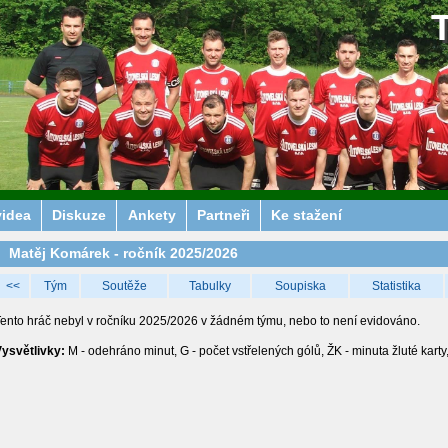
videa
Diskuze
Ankety
Partneři
Ke stažení
Matěj Komárek - ročník 2025/2026
<<
Tým
Soutěže
Tabulky
Soupiska
Statistika
ento hráč nebyl v ročníku 2025/2026 v žádném týmu, nebo to není evidováno.
ysvětlivky:
M - odehráno minut, G - počet vstřelených gólů, ŽK - minuta žluté karty