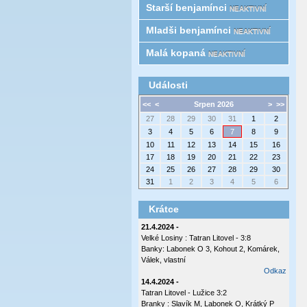
Starší benjamínci
NEAKTIVNÍ
Mladši benjamínci
NEAKTIVNÍ
Malá kopaná
NEAKTIVNÍ
Události
<<
<
Srpen 2026
>
>>
27
28
29
30
31
1
2
3
4
5
6
7
8
9
10
11
12
13
14
15
16
17
18
19
20
21
22
23
24
25
26
27
28
29
30
31
1
2
3
4
5
6
Krátce
21.4.2024 -
Velké Losiny : Tatran Litovel - 3:8
Banky: Labonek O 3, Kohout 2, Komárek,
Válek, vlastní
Odkaz
14.4.2024 -
Tatran Litovel - Lužice 3:2
Branky : Slavík M, Labonek O, Krátký P