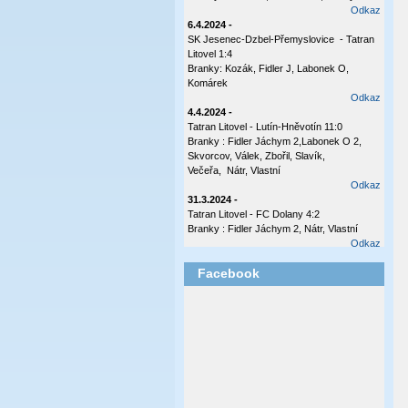
Odkaz
6.4.2024 -
SK Jesenec-Dzbel-Přemyslovice - Tatran
Litovel 1:4
Branky: Kozák, Fidler J, Labonek O,
Komárek
Odkaz
4.4.2024 -
Tatran Litovel - Lutín-Hněvotín 11:0
Branky : Fidler Jáchym 2,Labonek O 2,
Skvorcov, Válek, Zbořil, Slavík,
Večeřa, Nátr, Vlastní
Odkaz
31.3.2024 -
Tatran Litovel - FC Dolany 4:2
Branky : Fidler Jáchym 2, Nátr, Vlastní
Odkaz
17.10.2023 -
Facebook
Tatran Litovel - Plumlov 3:0
Branky: Labonek O 2 , Válek
Odkaz
8.10.2023 -
Česká Ves - Tatran Ltovel 3:1
Branka: Labonek O
Odkaz
2.10.2023 -
Tatran Litovel - Sokol Olšany - Těšetice 4:0
(2:0)