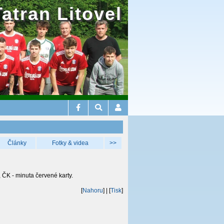
Tatran Litovel
Články
Fotky & videa
>>
, ČK - minuta červené karty.
[
Nahoru
]
| [
Tisk
]