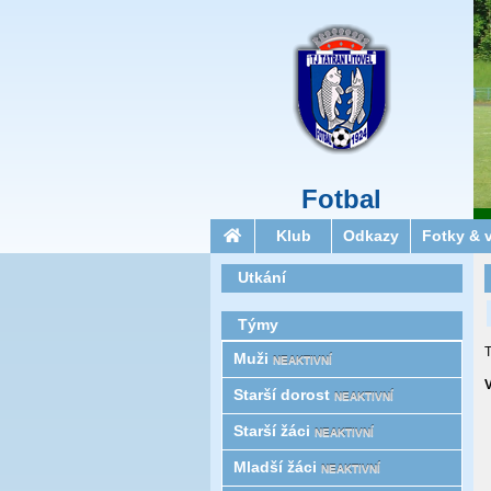
Fotbal
Klub
Odkazy
Fotky & 
Utkání
Týmy
T
Muži
NEAKTIVNÍ
V
Starší­ dorost
NEAKTIVNÍ
Starší žáci
NEAKTIVNÍ
Mladší žáci
NEAKTIVNÍ