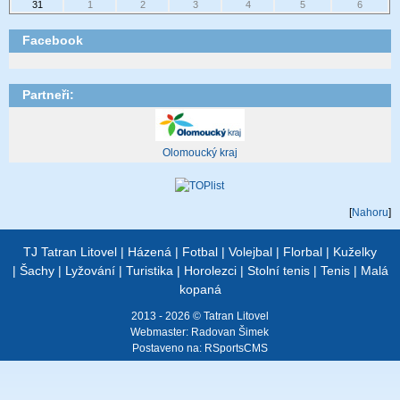
31
1
2
3
4
5
6
Facebook
Partneři:
Olomoucký kraj
[
Nahoru
]
TJ Tatran Litovel
|
Házená
|
Fotbal
|
Volejbal
|
Florbal
|
Kuželky
|
Šachy
|
Lyžování
|
Turistika
|
Horolezci
|
Stolní tenis
|
Tenis
|
Malá
kopaná
2013 - 2026 © Tatran Litovel
Webmaster:
Radovan Šimek
Postaveno na:
RSportsCMS