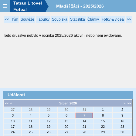
Tatran Litovel
Mladší žáci - 2025/2026
Fotbal
<<
Tým
Soutěže
Tabulky
Soupiska
Statistika
Články
Fotky & videa
>>
Todo družstvo nebylo v ročníku 2025/2026 aktivní, nebo není evidováno.
Události
<<
<
Srpen 2026
>
>>
27
28
29
30
31
1
2
3
4
5
6
7
8
9
10
11
12
13
14
15
16
17
18
19
20
21
22
23
24
25
26
27
28
29
30