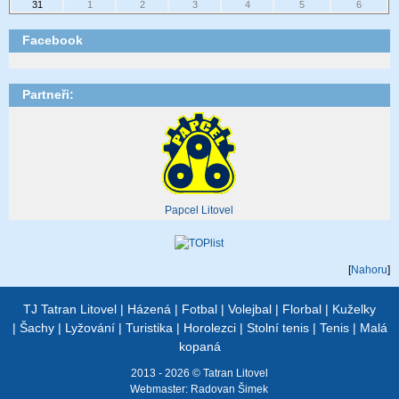
31
1
2
3
4
5
6
Facebook
Partneři:
Papcel Litovel
[
Nahoru
]
TJ Tatran Litovel
|
Házená
|
Fotbal
|
Volejbal
|
Florbal
|
Kuželky
|
Šachy
|
Lyžování
|
Turistika
|
Horolezci
|
Stolní tenis
|
Tenis
|
Malá
kopaná
2013 - 2026 © Tatran Litovel
Webmaster:
Radovan Šimek