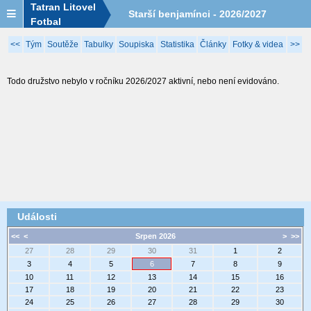
Tatran Litovel
Starší benjamínci - 2026/2027
Fotbal
<<
Tým
Soutěže
Tabulky
Soupiska
Statistika
Články
Fotky & videa
>>
Todo družstvo nebylo v ročníku 2026/2027 aktivní, nebo není evidováno.
Události
<<
<
Srpen 2026
>
>>
27
28
29
30
31
1
2
3
4
5
6
7
8
9
10
11
12
13
14
15
16
17
18
19
20
21
22
23
24
25
26
27
28
29
30