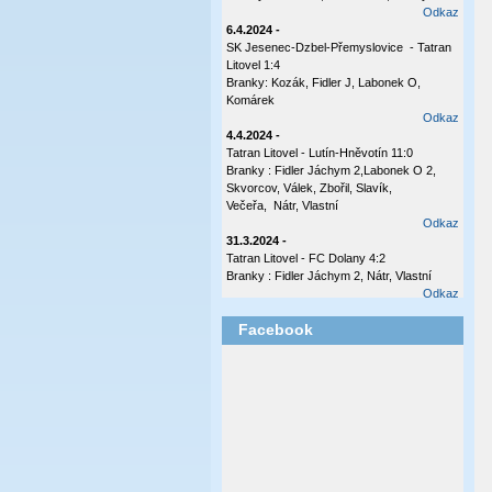
Odkaz
6.4.2024 -
SK Jesenec-Dzbel-Přemyslovice - Tatran
Litovel 1:4
Branky: Kozák, Fidler J, Labonek O,
Komárek
Odkaz
4.4.2024 -
Tatran Litovel - Lutín-Hněvotín 11:0
Branky : Fidler Jáchym 2,Labonek O 2,
Skvorcov, Válek, Zbořil, Slavík,
Večeřa, Nátr, Vlastní
Odkaz
31.3.2024 -
Tatran Litovel - FC Dolany 4:2
Branky : Fidler Jáchym 2, Nátr, Vlastní
Odkaz
17.10.2023 -
Facebook
Tatran Litovel - Plumlov 3:0
Branky: Labonek O 2 , Válek
Odkaz
8.10.2023 -
Česká Ves - Tatran Ltovel 3:1
Branka: Labonek O
Odkaz
2.10.2023 -
Tatran Litovel - Sokol Olšany - Těšetice 4:0
(2:0)