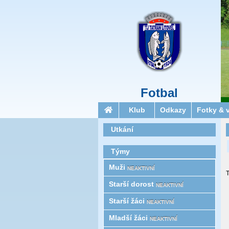
Fotbal
Klub
Odkazy
Fotky & 
Utkání
Týmy
Muži
NEAKTIVNÍ
T
Starší­ dorost
NEAKTIVNÍ
Starší žáci
NEAKTIVNÍ
Mladší žáci
NEAKTIVNÍ