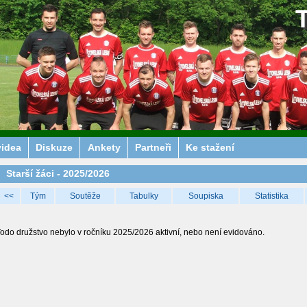
videa
Diskuze
Ankety
Partneři
Ke stažení
Starší žáci - 2025/2026
<<
Tým
Soutěže
Tabulky
Soupiska
Statistika
odo družstvo nebylo v ročníku 2025/2026 aktivní, nebo není evidováno.