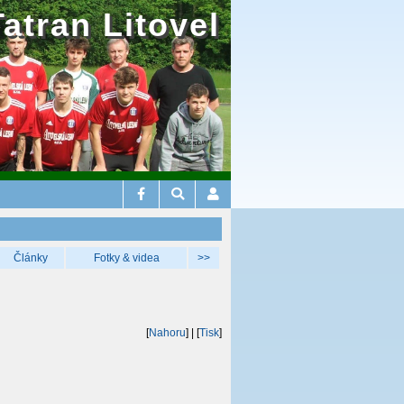
Tatran Litovel
Články
Fotky & videa
>>
[
Nahoru
]
| [
Tisk
]