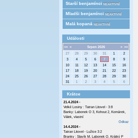
Starší benjamínci
NEAKTIVNÍ
Mladši benjamínci
NEAKTIVNÍ
Malá kopaná
NEAKTIVNÍ
Události
<<
<
Srpen 2026
>
>>
27
28
29
30
31
1
2
3
4
5
6
7
8
9
10
11
12
13
14
15
16
17
18
19
20
21
22
23
24
25
26
27
28
29
30
31
1
2
3
4
5
6
Krátce
21.4.2024 -
Velké Losiny : Tatran Litovel - 3:8
Banky: Labonek O 3, Kohout 2, Komárek,
Válek, vlastní
Odkaz
14.4.2024 -
Tatran Litovel - Lužice 3:2
Branky : Slavík M, Labonek O, Krátký P