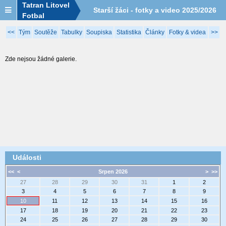
Tatran Litovel
Starší žáci - fotky a video 2025/2026
Fotbal
<<
Tým
Soutěže
Tabulky
Soupiska
Statistika
Články
Fotky & videa
>>
Zde nejsou žádné galerie.
Události
<<
<
Srpen 2026
>
>>
27
28
29
30
31
1
2
3
4
5
6
7
8
9
10
11
12
13
14
15
16
17
18
19
20
21
22
23
24
25
26
27
28
29
30