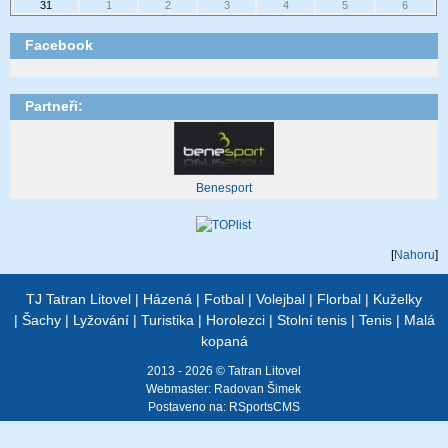
31
1
2
3
4
5
6
Facebook
Partneři:
Benesport
[
Nahoru
]
TJ Tatran Litovel
|
Házená
|
Fotbal
|
Volejbal
|
Florbal
|
Kuželky
|
Šachy
|
Lyžování
|
Turistika
|
Horolezci
|
Stolní tenis
|
Tenis
|
Malá
kopaná
2013 - 2026 © Tatran Litovel
Webmaster:
Radovan Šimek
Postaveno na:
RSportsCMS