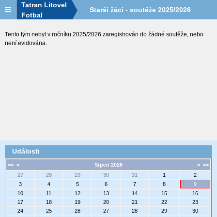
Tatran Litovel
Starší žáci - soutěže 2025/2026
Fotbal
Tento tým nebyl v ročníku 2025/2026 zaregistrován do žádné soutěže, nebo
není evidována.
Události
<<
<
Srpen 2026
>
>>
27
28
29
30
31
1
2
3
4
5
6
7
8
9
10
11
12
13
14
15
16
17
18
19
20
21
22
23
24
25
26
27
28
29
30