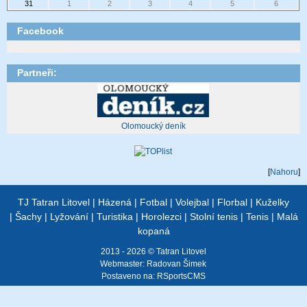
31
1
2
3
4
5
6
Facebook
Partneři:
Olomoucký dení­k
[
Nahoru
]
TJ Tatran Litovel
|
Házená
|
Fotbal
|
Volejbal
|
Florbal
|
Kuželky
|
Šachy
|
Lyžování
|
Turistika
|
Horolezci
|
Stolní tenis
|
Tenis
|
Malá
kopaná
2013 - 2026 © Tatran Litovel
Webmaster:
Radovan Šimek
Postaveno na:
RSportsCMS