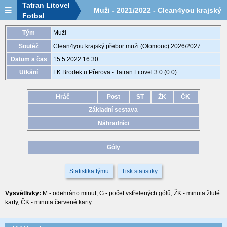
Tatran Litovel
Muži - 2021/2022 - Clean4you krajský
Fotbal
přebor muži (Olomouc) - utkání
Tým
Muži
Soutěž
Clean4you krajský přebor muži (Olomouc) 2026/2027
2021710A1A2401
Datum a čas
15.5.2022 16:30
Utkání
FK Brodek u Přerova - Tatran Litovel 3:0 (0:0)
Hráč
Post
ST
ŽK
ČK
Základní sestava
Náhradníci
Góly
Statistika týmu
Tisk statistiky
Vysvětlivky:
M - odehráno minut, G - počet vstřelených gólů, ŽK - minuta žluté
karty, ČK - minuta červené karty.