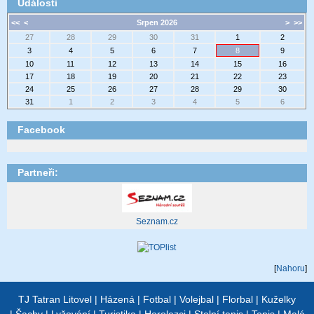
Události
<<
<
Srpen 2026
>
>>
27
28
29
30
31
1
2
3
4
5
6
7
8
9
10
11
12
13
14
15
16
17
18
19
20
21
22
23
24
25
26
27
28
29
30
31
1
2
3
4
5
6
Facebook
Partneři:
Seznam.cz
[
Nahoru
]
TJ Tatran Litovel
|
Házená
|
Fotbal
|
Volejbal
|
Florbal
|
Kuželky