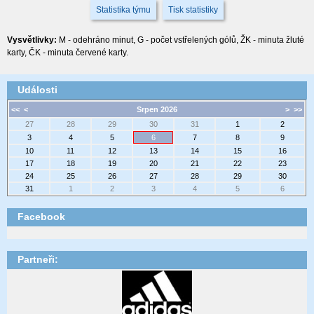
Statistika týmu
Tisk statistiky
Vysvětlivky:
M - odehráno minut, G - počet vstřelených gólů, ŽK - minuta žluté
karty, ČK - minuta červené karty.
Události
<<
<
Srpen 2026
>
>>
27
28
29
30
31
1
2
3
4
5
6
7
8
9
10
11
12
13
14
15
16
17
18
19
20
21
22
23
24
25
26
27
28
29
30
31
1
2
3
4
5
6
Facebook
Partneři: