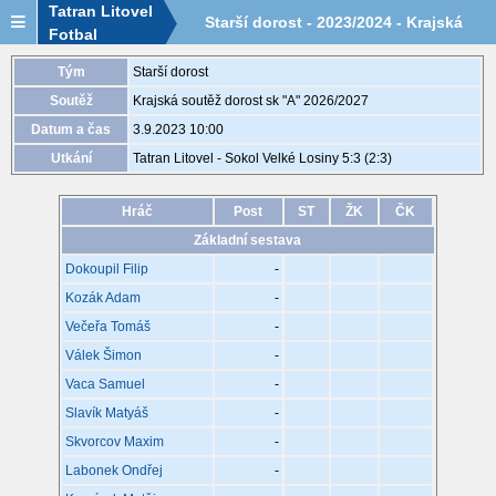
Tatran Litovel
Starší­ dorost - 2023/2024 - Krajská
Fotbal
soutěž dorost sk "A" - utkání
Tým
Starší­ dorost
Soutěž
Krajská soutěž dorost sk "A" 2026/2027
2023710C1B0506
Datum a čas
3.9.2023 10:00
Utkání
Tatran Litovel - Sokol Velké Losiny 5:3 (2:3)
Hráč
Post
ST
ŽK
ČK
Základní sestava
Dokoupil Filip
-
Kozák Adam
-
Večeřa Tomáš
-
Válek Šimon
-
Vaca Samuel
-
Slavík Matyáš
-
Skvorcov Maxim
-
Labonek Ondřej
-