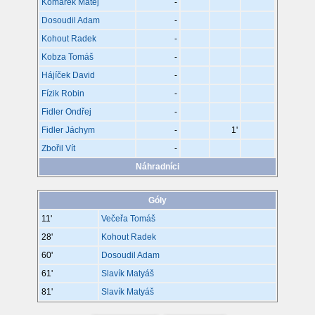
Komárek Matěj
-
Dosoudil Adam
-
Kohout Radek
-
Kobza Tomáš
-
Hájíček David
-
Fízik Robin
-
Fidler Ondřej
-
Fidler Jáchym
-
1'
Zbořil Vít
-
Náhradníci
Góly
11'
Večeřa Tomáš
28'
Kohout Radek
60'
Dosoudil Adam
61'
Slavík Matyáš
81'
Slavík Matyáš