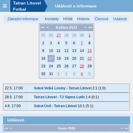
Tatran Litovel
Události a informace
Fotbal
Základní informace
Kontakty
Hřiště
Historie
Členové
Události
<<
<
Květen 2022
>
>>
25
26
27
28
29
30
1
2
3
4
5
6
7
8
9
10
11
12
13
14
15
16
17
18
19
20
21
22
23
24
25
26
27
28
29
30
31
1
2
3
4
5
22.5. 17:00
Sokol Velké Losiny - Tatran Litovel
2:1 (1:0)
28.5. 17:00
Tatran Litovel - TJ Sigma Lutín
1:4 (0:1)
4.6. 17:00
Sokol Ústí - Tatran Litovel
10:1 (5:1)
Události
<<
<
Srpen 2026
>
>>