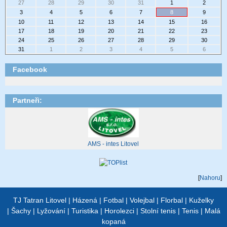
27
28
29
30
31
1
2
3
4
5
6
7
8
9
10
11
12
13
14
15
16
17
18
19
20
21
22
23
24
25
26
27
28
29
30
31
1
2
3
4
5
6
Facebook
Partneři:
AMS - intes Litovel
[
Nahoru
]
TJ Tatran Litovel
|
Házená
|
Fotbal
|
Volejbal
|
Florbal
|
Kuželky
|
Šachy
|
Lyžování
|
Turistika
|
Horolezci
|
Stolní tenis
|
Tenis
|
Malá
kopaná