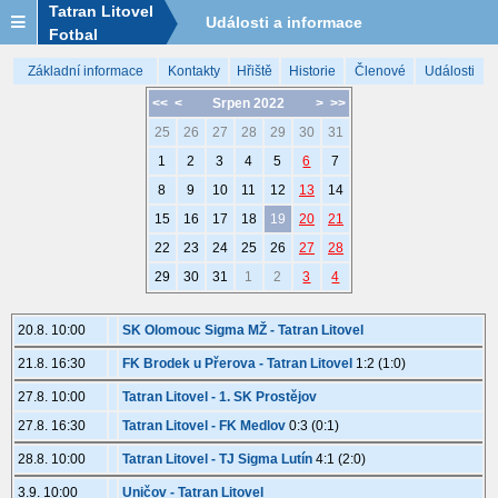
Tatran Litovel
Události a informace
Fotbal
Základní informace
Kontakty
Hřiště
Historie
Členové
Události
<<
<
Srpen 2022
>
>>
25
26
27
28
29
30
31
1
2
3
4
5
6
7
8
9
10
11
12
13
14
15
16
17
18
19
20
21
22
23
24
25
26
27
28
29
30
31
1
2
3
4
20.8. 10:00
SK Olomouc Sigma MŽ - Tatran Litovel
21.8. 16:30
FK Brodek u Přerova - Tatran Litovel
1:2 (1:0)
27.8. 10:00
Tatran Litovel - 1. SK Prostějov
27.8. 16:30
Tatran Litovel - FK Medlov
0:3 (0:1)
28.8. 10:00
Tatran Litovel - TJ Sigma Lutín
4:1 (2:0)
3.9. 10:00
Uničov - Tatran Litovel