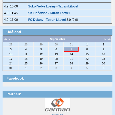
4.9. 10:00
Sokol Velké Losiny - Tatran Litovel
4.9. 11:45
SK Haňovice - Tatran Litovel
4.9. 16:00
FC Dolany - Tatran Litovel
3:0 (0:0)
Události
<<
<
Srpen 2026
>
>>
27
28
29
30
31
1
2
3
4
5
6
7
8
9
10
11
12
13
14
15
16
17
18
19
20
21
22
23
24
25
26
27
28
29
30
31
1
2
3
4
5
6
Facebook
Partneři: