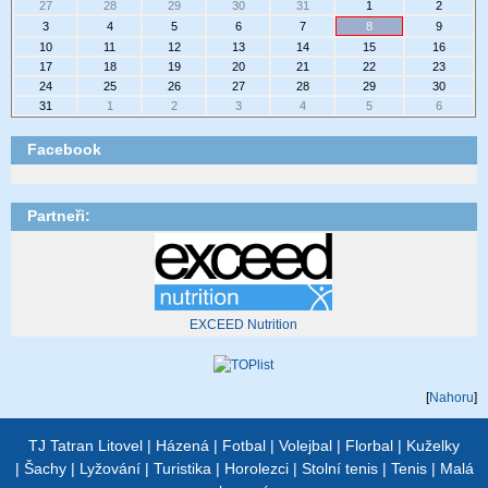
27
28
29
30
31
1
2
3
4
5
6
7
8
9
10
11
12
13
14
15
16
17
18
19
20
21
22
23
24
25
26
27
28
29
30
31
1
2
3
4
5
6
Facebook
Partneři:
EXCEED Nutrition
[
Nahoru
]
TJ Tatran Litovel
|
Házená
|
Fotbal
|
Volejbal
|
Florbal
|
Kuželky
|
Šachy
|
Lyžování
|
Turistika
|
Horolezci
|
Stolní tenis
|
Tenis
|
Malá