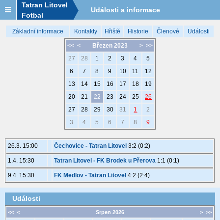
Tatran Litovel
Události a informace
Fotbal
Základní informace
Kontakty
Hřiště
Historie
Členové
Události
<<
<
Březen 2023
>
>>
27
28
1
2
3
4
5
6
7
8
9
10
11
12
13
14
15
16
17
18
19
20
21
22
23
24
25
26
27
28
29
30
31
1
2
3
4
5
6
7
8
9
26.3. 15:00
Čechovice - Tatran Litovel
3:2 (0:2)
1.4. 15:30
Tatran Litovel - FK Brodek u Přerova
1:1 (0:1)
9.4. 15:30
FK Medlov - Tatran Litovel
4:2 (2:4)
Události
<<
<
Srpen 2026
>
>>