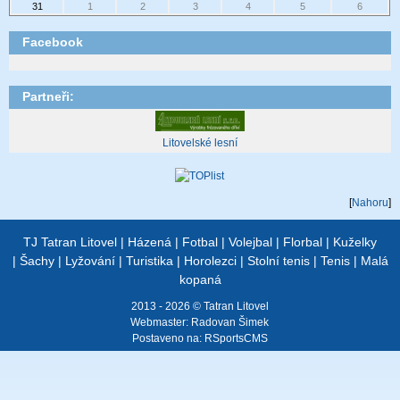
31
1
2
3
4
5
6
Facebook
Partneři:
Litovelské lesní
[
Nahoru
]
TJ Tatran Litovel
|
Házená
|
Fotbal
|
Volejbal
|
Florbal
|
Kuželky
|
Šachy
|
Lyžování
|
Turistika
|
Horolezci
|
Stolní tenis
|
Tenis
|
Malá
kopaná
2013 - 2026 © Tatran Litovel
Webmaster:
Radovan Šimek
Postaveno na:
RSportsCMS