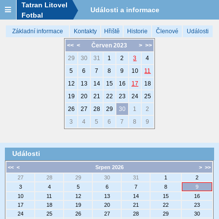
Tatran Litovel
Události a informace
Fotbal
Základní informace
Kontakty
Hřiště
Historie
Členové
Události
<<
<
Červen 2023
>
>>
29
30
31
1
2
3
4
5
6
7
8
9
10
11
12
13
14
15
16
17
18
19
20
21
22
23
24
25
26
27
28
29
30
1
2
3
4
5
6
7
8
9
Události
<<
<
Srpen 2026
>
>>
27
28
29
30
31
1
2
3
4
5
6
7
8
9
10
11
12
13
14
15
16
17
18
19
20
21
22
23
24
25
26
27
28
29
30