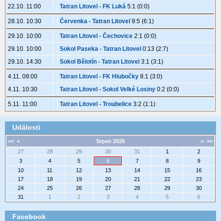
22.10. 11:00
Tatran Litovel - FK Luká
5:1 (0:0)
28.10. 10:30
Červenka - Tatran Litovel
9:5 (6:1)
29.10. 10:00
Tatran Litovel - Čechovice
2:1 (0:0)
29.10. 10:00
Sokol Paseka - Tatran Litovel
0:13 (2:7)
29.10. 14:30
Sokol Bělotín - Tatran Litovel
3:1 (3:1)
4.11. 09:00
Tatran Litovel - FK Hlubočky
8:1 (3:0)
4.11. 10:30
Tatran Litovel - Sokol Velké Losiny
0:2 (0:0)
5.11. 11:00
Tatran Litovel - Troubelice
3:2 (1:1)
Události
<<
<
Srpen 2026
>
>>
27
28
29
30
31
1
2
3
4
5
6
7
8
9
10
11
12
13
14
15
16
17
18
19
20
21
22
23
24
25
26
27
28
29
30
31
1
2
3
4
5
6
Facebook