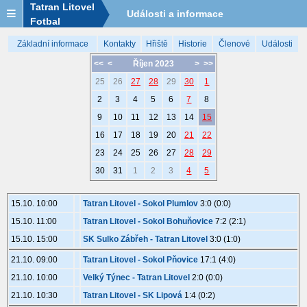
Tatran Litovel
Události a informace
Fotbal
Základní informace
Kontakty
Hřiště
Historie
Členové
Události
<<
<
Říjen 2023
>
>>
25
26
27
28
29
30
1
2
3
4
5
6
7
8
9
10
11
12
13
14
15
16
17
18
19
20
21
22
23
24
25
26
27
28
29
30
31
1
2
3
4
5
15.10. 10:00
Tatran Litovel - Sokol Plumlov
3:0 (0:0)
15.10. 11:00
Tatran Litovel - Sokol Bohuňovice
7:2 (2:1)
15.10. 15:00
SK Sulko Zábřeh - Tatran Litovel
3:0 (1:0)
21.10. 09:00
Tatran Litovel - Sokol Pňovice
17:1 (4:0)
21.10. 10:00
Velký Týnec - Tatran Litovel
2:0 (0:0)
21.10. 10:30
Tatran Litovel - SK Lipová
1:4 (0:2)