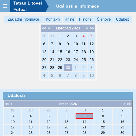
Tatran Litovel
Události a informace
Fotbal
Základní informace
Kontakty
Hřiště
Historie
Členové
Události
<<
<
Listopad 2023
>
>>
30
31
1
2
3
4
5
6
7
8
9
10
11
12
13
14
15
16
17
18
19
20
21
22
23
24
25
26
27
28
29
30
1
2
3
4
5
6
7
8
9
10
Události
<<
<
Srpen 2026
>
>>
27
28
29
30
31
1
2
3
4
5
6
7
8
9
10
11
12
13
14
15
16
17
18
19
20
21
22
23
24
25
26
27
28
29
30