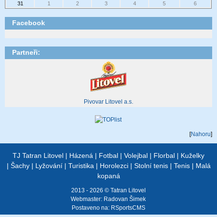
31
1
2
3
4
5
6
Facebook
Partneři:
Pivovar Litovel a.s.
[
Nahoru
]
TJ Tatran Litovel
|
Házená
|
Fotbal
|
Volejbal
|
Florbal
|
Kuželky
|
Šachy
|
Lyžování
|
Turistika
|
Horolezci
|
Stolní tenis
|
Tenis
|
Malá
kopaná
2013 - 2026 © Tatran Litovel
Webmaster:
Radovan Šimek
Postaveno na:
RSportsCMS