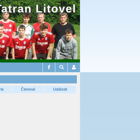
Tatran Litovel
rie
Členové
Události