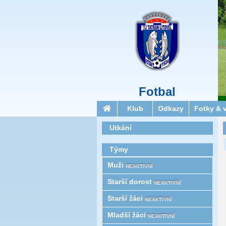
Fotbal
Klub
Odkazy
Fotky & 
Utkání
Týmy
Muži
NEAKTIVNÍ
Starší­ dorost
NEAKTIVNÍ
Starší žáci
NEAKTIVNÍ
Mladší žáci
NEAKTIVNÍ