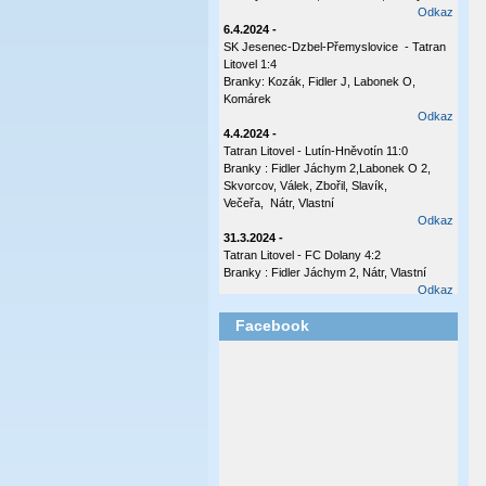
Odkaz
6.4.2024 -
SK Jesenec-Dzbel-Přemyslovice - Tatran
Litovel 1:4
Branky: Kozák, Fidler J, Labonek O,
Komárek
Odkaz
4.4.2024 -
Tatran Litovel - Lutín-Hněvotín 11:0
Branky : Fidler Jáchym 2,Labonek O 2,
Skvorcov, Válek, Zbořil, Slavík,
Večeřa, Nátr, Vlastní
Odkaz
31.3.2024 -
Tatran Litovel - FC Dolany 4:2
Branky : Fidler Jáchym 2, Nátr, Vlastní
Odkaz
17.10.2023 -
Facebook
Tatran Litovel - Plumlov 3:0
Branky: Labonek O 2 , Válek
Odkaz
8.10.2023 -
Česká Ves - Tatran Ltovel 3:1
Branka: Labonek O
Odkaz
2.10.2023 -
Tatran Litovel - Sokol Olšany - Těšetice 4:0
(2:0)