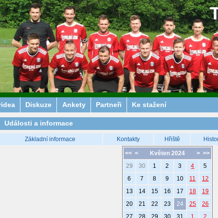
videa
Diskuze
Ankety
Partneři
Ke stažení
Události a informace
Základní informace
Kontakty
Hřiště
Histo
<<
<
Květen 2024
>
>>
29
30
1
2
3
4
5
6
7
8
9
10
11
12
13
14
15
16
17
18
19
20
21
22
23
24
25
26
27
28
29
30
31
1
2