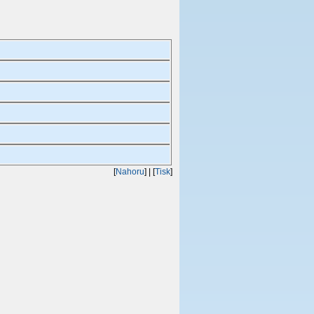
[
Nahoru
]
| [
Tisk
]