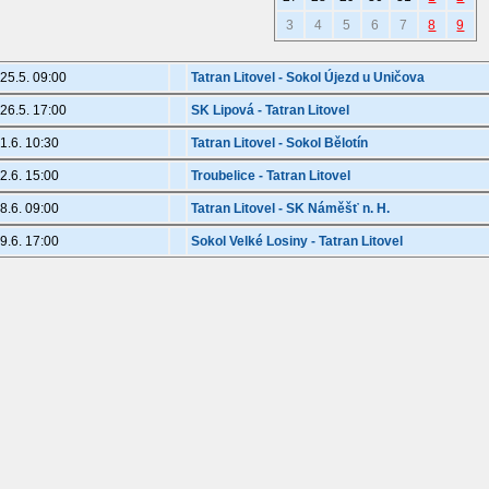
3
4
5
6
7
8
9
25.5. 09:00
Tatran Litovel - Sokol Újezd u Uničova
26.5. 17:00
SK Lipová - Tatran Litovel
1.6. 10:30
Tatran Litovel - Sokol Bělotín
2.6. 15:00
Troubelice - Tatran Litovel
8.6. 09:00
Tatran Litovel - SK Náměšť n. H.
9.6. 17:00
Sokol Velké Losiny - Tatran Litovel