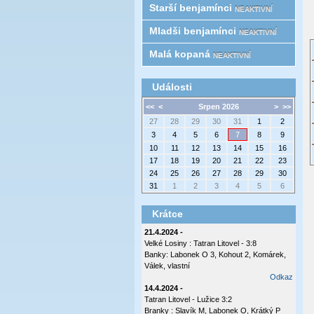
Starší benjamínci
NEAKTIVNÍ
Mladši benjamínci
NEAKTIVNÍ
Malá kopaná
NEAKTIVNÍ
Události
<<
<
Srpen 2026
>
>>
27
28
29
30
31
1
2
3
4
5
6
7
8
9
10
11
12
13
14
15
16
17
18
19
20
21
22
23
24
25
26
27
28
29
30
31
1
2
3
4
5
6
Krátce
21.4.2024 -
Velké Losiny : Tatran Litovel - 3:8
Banky: Labonek O 3, Kohout 2, Komárek,
Válek, vlastní
Odkaz
14.4.2024 -
Tatran Litovel - Lužice 3:2
Branky : Slavík M, Labonek O, Krátký P