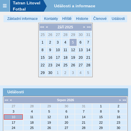
Tatran Litovel
Události a informace
Fotbal
Základní informace
Kontakty
Hřiště
Historie
Členové
Události
<<
<
Září 2025
>
>>
25
26
27
28
29
30
31
1
2
3
4
5
6
7
8
9
10
11
12
13
14
15
16
17
18
19
20
21
22
23
24
25
26
27
28
29
30
1
2
3
4
5
Události
<<
<
Srpen 2026
>
>>
27
28
29
30
31
1
2
3
4
5
6
7
8
9
10
11
12
13
14
15
16
17
18
19
20
21
22
23
24
25
26
27
28
29
30