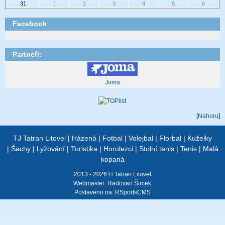
31
1
2
3
4
5
6
Facebook
Partneři:
Joma
[
Nahoru
]
TJ Tatran Litovel
|
Házená
|
Fotbal
|
Volejbal
|
Florbal
|
Kuželky
|
Šachy
|
Lyžování
|
Turistika
|
Horolezci
|
Stolní tenis
|
Tenis
|
Malá
kopaná
2013 - 2026 © Tatran Litovel
Webmaster:
Radovan Šimek
Postaveno na:
RSportsCMS