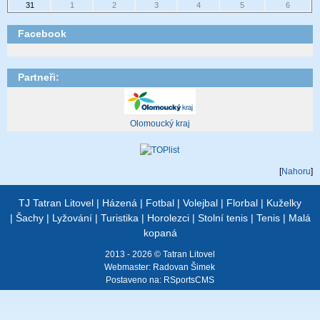
31
1
2
3
4
5
6
Facebook
Partneři:
Olomoucký kraj
[
Nahoru
]
TJ Tatran Litovel
|
Házená
|
Fotbal
|
Volejbal
|
Florbal
|
Kuželky
|
Šachy
|
Lyžování
|
Turistika
|
Horolezci
|
Stolní tenis
|
Tenis
|
Malá
kopaná
2013 - 2026 © Tatran Litovel
Webmaster:
Radovan Šimek
Postaveno na:
RSportsCMS