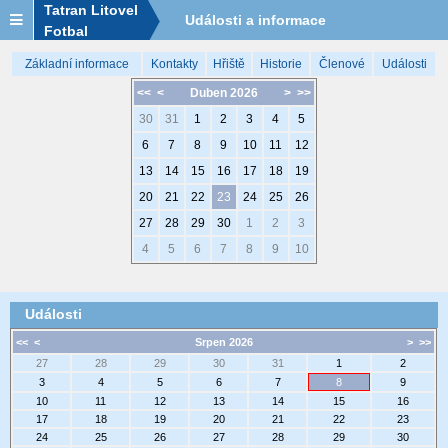
Tatran Litovel
Události a informace
Fotbal
Základní informace
Kontakty
Hřiště
Historie
Členové
Události
<<
<
Duben 2026
>
>>
30
31
1
2
3
4
5
6
7
8
9
10
11
12
13
14
15
16
17
18
19
20
21
22
23
24
25
26
27
28
29
30
1
2
3
4
5
6
7
8
9
10
Události
<<
<
Srpen 2026
>
>>
27
28
29
30
31
1
2
3
4
5
6
7
8
9
10
11
12
13
14
15
16
17
18
19
20
21
22
23
24
25
26
27
28
29
30