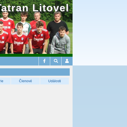
Tatran Litovel
rie
Členové
Události