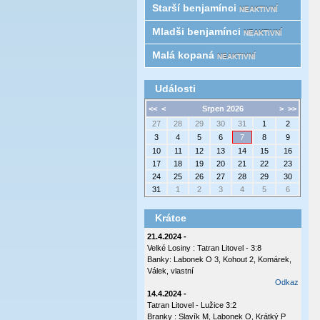
Starší benjamínci
NEAKTIVNÍ
Mladši benjamínci
NEAKTIVNÍ
Malá kopaná
NEAKTIVNÍ
Události
<<
<
Srpen 2026
>
>>
27
28
29
30
31
1
2
3
4
5
6
7
8
9
10
11
12
13
14
15
16
17
18
19
20
21
22
23
24
25
26
27
28
29
30
31
1
2
3
4
5
6
Krátce
21.4.2024 -
Velké Losiny : Tatran Litovel - 3:8
Banky: Labonek O 3, Kohout 2, Komárek,
Válek, vlastní
Odkaz
14.4.2024 -
Tatran Litovel - Lužice 3:2
Branky : Slavík M, Labonek O, Krátký P