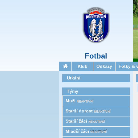
Fotbal
Klub
Odkazy
Fotky & 
Utkání
Týmy
Muži
NEAKTIVNÍ
Starší­ dorost
NEAKTIVNÍ
Starší žáci
NEAKTIVNÍ
Mladší žáci
NEAKTIVNÍ