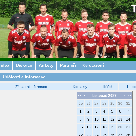
videa
Diskuze
Ankety
Partneři
Ke stažení
Události a informace
Základní informace
Kontakty
Hřiště
Histo
<<
<
Listopad 2027
>
>>
25
26
27
28
29
30
31
1
2
3
4
5
6
7
8
9
10
11
12
13
14
15
16
17
18
19
20
21
22
23
24
25
26
27
28