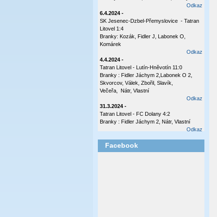
Odkaz
6.4.2024 -
SK Jesenec-Dzbel-Přemyslovice - Tatran
Litovel 1:4
Branky: Kozák, Fidler J, Labonek O,
Komárek
Odkaz
4.4.2024 -
Tatran Litovel - Lutín-Hněvotín 11:0
Branky : Fidler Jáchym 2,Labonek O 2,
Skvorcov, Válek, Zbořil, Slavík,
Večeřa, Nátr, Vlastní
Odkaz
31.3.2024 -
Tatran Litovel - FC Dolany 4:2
Branky : Fidler Jáchym 2, Nátr, Vlastní
Odkaz
17.10.2023 -
Facebook
Tatran Litovel - Plumlov 3:0
Branky: Labonek O 2 , Válek
Odkaz
8.10.2023 -
Česká Ves - Tatran Ltovel 3:1
Branka: Labonek O
Odkaz
2.10.2023 -
Tatran Litovel - Sokol Olšany - Těšetice 4:0
(2:0)