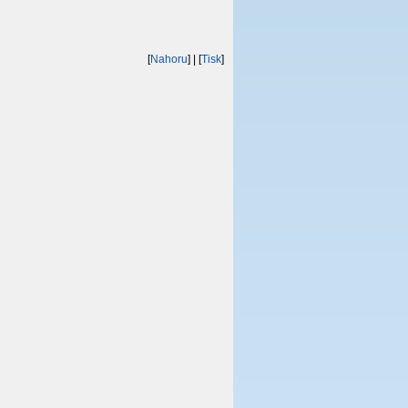
[
Nahoru
]
| [
Tisk
]