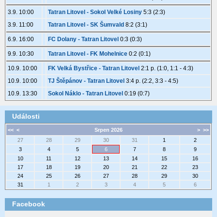
3.9. 10:00
Tatran Litovel - Sokol Velké Losiny
5:3 (2:3)
3.9. 11:00
Tatran Litovel - SK Šumvald
8:2 (3:1)
6.9. 16:00
FC Dolany - Tatran Litovel
0:3 (0:3)
9.9. 10:30
Tatran Litovel - FK Mohelnice
0:2 (0:1)
10.9. 10:00
FK Velká Bystřice - Tatran Litovel
2:1 p. (1:0, 1:1 - 4:3)
10.9. 10:00
TJ Štěpánov - Tatran Litovel
3:4 p. (2:2, 3:3 - 4:5)
10.9. 13:30
Sokol Náklo - Tatran Litovel
0:19 (0:7)
Události
<<
<
Srpen 2026
>
>>
27
28
29
30
31
1
2
3
4
5
6
7
8
9
10
11
12
13
14
15
16
17
18
19
20
21
22
23
24
25
26
27
28
29
30
31
1
2
3
4
5
6
Facebook