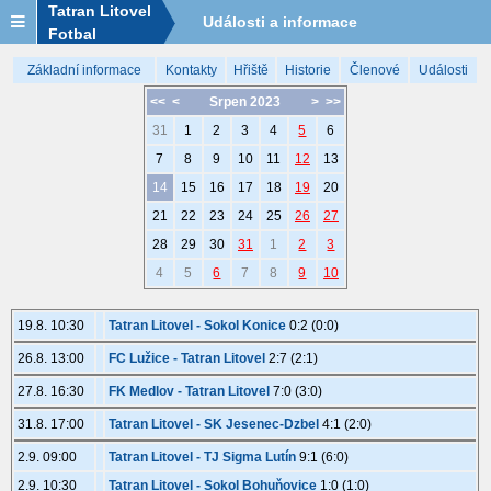
Tatran Litovel
Události a informace
Fotbal
Základní informace
Kontakty
Hřiště
Historie
Členové
Události
<<
<
Srpen 2023
>
>>
31
1
2
3
4
5
6
7
8
9
10
11
12
13
14
15
16
17
18
19
20
21
22
23
24
25
26
27
28
29
30
31
1
2
3
4
5
6
7
8
9
10
19.8. 10:30
Tatran Litovel - Sokol Konice
0:2 (0:0)
26.8. 13:00
FC Lužice - Tatran Litovel
2:7 (2:1)
27.8. 16:30
FK Medlov - Tatran Litovel
7:0 (3:0)
31.8. 17:00
Tatran Litovel - SK Jesenec-Dzbel
4:1 (2:0)
2.9. 09:00
Tatran Litovel - TJ Sigma Lutín
9:1 (6:0)
2.9. 10:30
Tatran Litovel - Sokol Bohuňovice
1:0 (1:0)