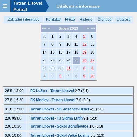
Tatran Litovel
Události a informace
Fotbal
Základní informace
Kontakty
Hřiště
Historie
Členové
Události
<<
<
Srpen 2023
>
>>
31
1
2
3
4
5
6
7
8
9
10
11
12
13
14
15
16
17
18
19
20
21
22
23
24
25
26
27
28
29
30
31
1
2
3
4
5
6
7
8
9
10
26.8. 13:00
FC Lužice - Tatran Litovel
2:7 (2:1)
27.8. 16:30
FK Medlov - Tatran Litovel
7:0 (3:0)
31.8. 17:00
Tatran Litovel - SK Jesenec-Dzbel
4:1 (2:0)
2.9. 09:00
Tatran Litovel - TJ Sigma Lutín
9:1 (6:0)
2.9. 10:30
Tatran Litovel - Sokol Bohuňovice
1:0 (1:0)
3.9. 10:00
Tatran Litovel - Sokol Velké Losiny
5:3 (2:3)