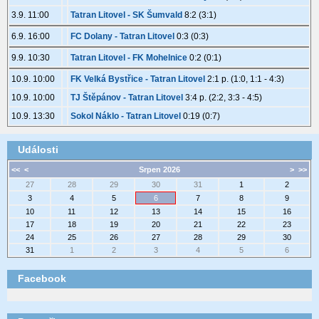
3.9. 11:00
Tatran Litovel - SK Šumvald
8:2 (3:1)
6.9. 16:00
FC Dolany - Tatran Litovel
0:3 (0:3)
9.9. 10:30
Tatran Litovel - FK Mohelnice
0:2 (0:1)
10.9. 10:00
FK Velká Bystřice - Tatran Litovel
2:1 p. (1:0, 1:1 - 4:3)
10.9. 10:00
TJ Štěpánov - Tatran Litovel
3:4 p. (2:2, 3:3 - 4:5)
10.9. 13:30
Sokol Náklo - Tatran Litovel
0:19 (0:7)
Události
<<
<
Srpen 2026
>
>>
27
28
29
30
31
1
2
3
4
5
6
7
8
9
10
11
12
13
14
15
16
17
18
19
20
21
22
23
24
25
26
27
28
29
30
31
1
2
3
4
5
6
Facebook