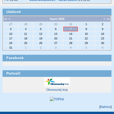
Události
<<
<
Srpen 2026
>
>>
27
28
29
30
31
1
2
3
4
5
6
7
8
9
10
11
12
13
14
15
16
17
18
19
20
21
22
23
24
25
26
27
28
29
30
31
1
2
3
4
5
6
Facebook
Partneři:
Olomoucký kraj
[
Nahoru
]