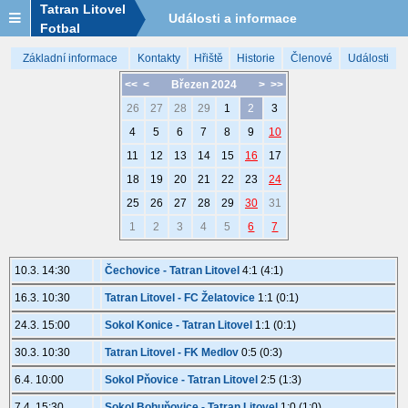
Tatran Litovel
Události a informace
Fotbal
Základní informace
Kontakty
Hřiště
Historie
Členové
Události
<<
<
Březen 2024
>
>>
26
27
28
29
1
2
3
4
5
6
7
8
9
10
11
12
13
14
15
16
17
18
19
20
21
22
23
24
25
26
27
28
29
30
31
1
2
3
4
5
6
7
10.3. 14:30
Čechovice - Tatran Litovel
4:1 (4:1)
16.3. 10:30
Tatran Litovel - FC Želatovice
1:1 (0:1)
24.3. 15:00
Sokol Konice - Tatran Litovel
1:1 (0:1)
30.3. 10:30
Tatran Litovel - FK Medlov
0:5 (0:3)
6.4. 10:00
Sokol Pňovice - Tatran Litovel
2:5 (1:3)
7.4. 15:30
Sokol Bohuňovice - Tatran Litovel
1:0 (1:0)