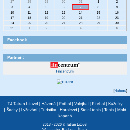
27
28
29
30
31
1
2
3
4
5
6
7
8
9
10
11
12
13
14
15
16
17
18
19
20
21
22
23
24
25
26
27
28
29
30
31
1
2
3
4
5
6
Facebook
Partneři:
Fincentrum
[
Nahoru
]
TJ Tatran Litovel
|
Házená
|
Fotbal
|
Volejbal
|
Florbal
|
Kuželky
|
Šachy
|
Lyžování
|
Turistika
|
Horolezci
|
Stolní tenis
|
Tenis
|
Malá
kopaná
2013 - 2026 © Tatran Litovel
Webmaster:
Radovan Šimek