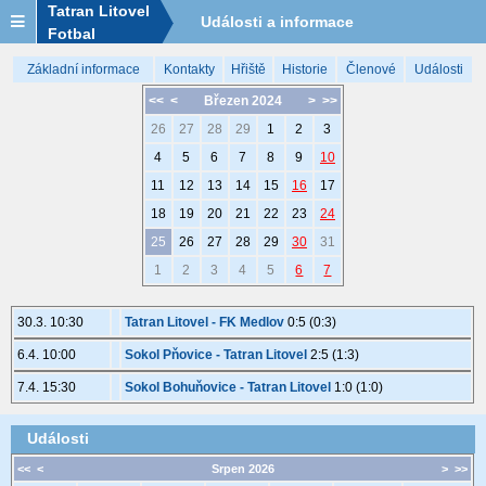
Tatran Litovel
Události a informace
Fotbal
Základní informace
Kontakty
Hřiště
Historie
Členové
Události
<<
<
Březen 2024
>
>>
26
27
28
29
1
2
3
4
5
6
7
8
9
10
11
12
13
14
15
16
17
18
19
20
21
22
23
24
25
26
27
28
29
30
31
1
2
3
4
5
6
7
30.3. 10:30
Tatran Litovel - FK Medlov
0:5 (0:3)
6.4. 10:00
Sokol Pňovice - Tatran Litovel
2:5 (1:3)
7.4. 15:30
Sokol Bohuňovice - Tatran Litovel
1:0 (1:0)
Události
<<
<
Srpen 2026
>
>>