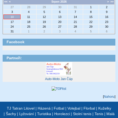
<<
<
Srpen 2026
>
>>
27
28
29
30
31
1
2
3
4
5
6
7
8
9
10
11
12
13
14
15
16
17
18
19
20
21
22
23
24
25
26
27
28
29
30
31
1
2
3
4
5
6
Facebook
Partneři:
Auto-Moto Jan Čáp
[
Nahoru
]
TJ Tatran Litovel
|
Házená
|
Fotbal
|
Volejbal
|
Florbal
|
Kuželky
|
Šachy
|
Lyžování
|
Turistika
|
Horolezci
|
Stolní tenis
|
Tenis
|
Malá