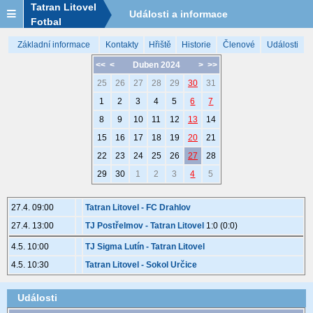
Tatran Litovel
Události a informace
Fotbal
Základní informace
Kontakty
Hřiště
Historie
Členové
Události
<<
<
Duben 2024
>
>>
25
26
27
28
29
30
31
1
2
3
4
5
6
7
8
9
10
11
12
13
14
15
16
17
18
19
20
21
22
23
24
25
26
27
28
29
30
1
2
3
4
5
27.4. 09:00
Tatran Litovel - FC Drahlov
27.4. 13:00
TJ Postřelmov - Tatran Litovel
1:0 (0:0)
4.5. 10:00
TJ Sigma Lutín - Tatran Litovel
4.5. 10:30
Tatran Litovel - Sokol Určice
Události