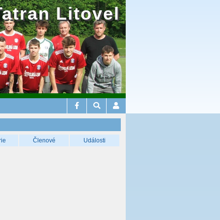
Tatran Litovel
rie
Členové
Události