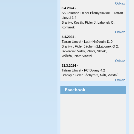
Odkaz
6.4.2024 -
SK Jesenec-Dzbel-Přemyslovice - Tatran
Litovel 1:4
Branky: Kozák, Fidler J, Labonek O,
Komárek
Odkaz
4.4.2024 -
Tatran Litovel - Lutín-Hněvotín 11:0
Branky : Fidler Jáchym 2,Labonek O 2,
Skvorcov, Válek, Zbořil, Slavík,
Večeřa, Nátr, Vlastní
Odkaz
31.3.2024 -
Tatran Litovel - FC Dolany 4:2
Branky : Fidler Jáchym 2, Nátr, Vlastní
Odkaz
17.10.2023 -
Facebook
Tatran Litovel - Plumlov 3:0
Branky: Labonek O 2 , Válek
Odkaz
8.10.2023 -
Česká Ves - Tatran Ltovel 3:1
Branka: Labonek O
Odkaz
2.10.2023 -
Tatran Litovel - Sokol Olšany - Těšetice 4:0
(2:0)