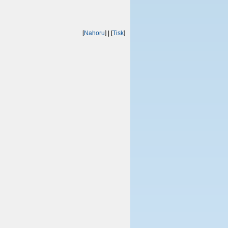
[
Nahoru
]
| [
Tisk
]