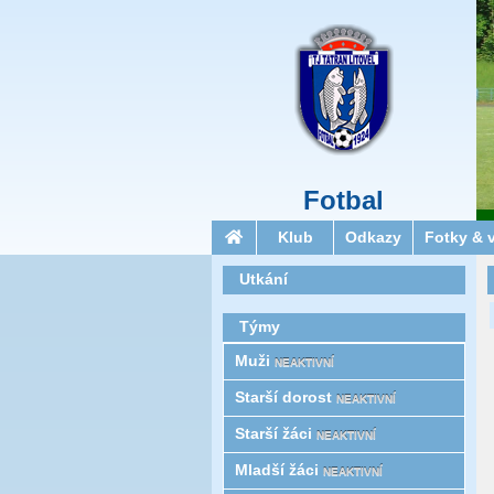
Fotbal
Klub
Odkazy
Fotky & 
Utkání
Týmy
Muži
NEAKTIVNÍ
Starší­ dorost
NEAKTIVNÍ
Starší žáci
NEAKTIVNÍ
Mladší žáci
NEAKTIVNÍ