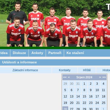
videa
Diskuze
Ankety
Partneři
Ke stažení
Události a informace
Základní informace
Kontakty
Hřiště
Histo
<<
<
Srpen 2024
>
>>
29
30
31
1
2
3
4
5
6
7
8
9
10
11
12
13
14
15
16
17
18
19
20
21
22
23
24
25
26
27
28
29
30
31
1