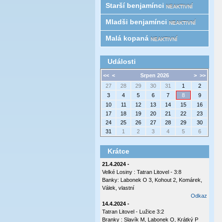
Starší benjamínci
NEAKTIVNÍ
Mladši benjamínci
NEAKTIVNÍ
Malá kopaná
NEAKTIVNÍ
Události
<<
<
Srpen 2026
>
>>
27
28
29
30
31
1
2
3
4
5
6
7
8
9
10
11
12
13
14
15
16
17
18
19
20
21
22
23
24
25
26
27
28
29
30
31
1
2
3
4
5
6
Krátce
21.4.2024 -
Velké Losiny : Tatran Litovel - 3:8
Banky: Labonek O 3, Kohout 2, Komárek,
Válek, vlastní
Odkaz
14.4.2024 -
Tatran Litovel - Lužice 3:2
Branky : Slavík M, Labonek O, Krátký P