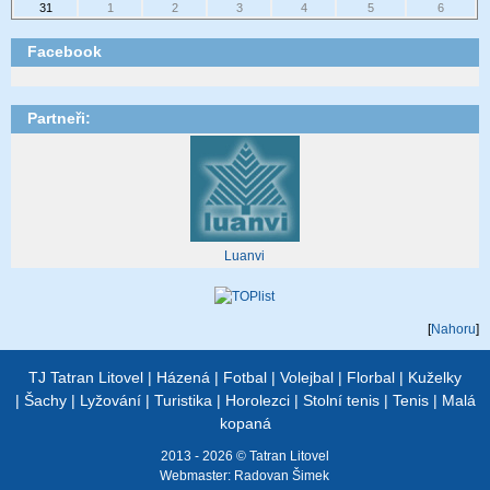
31
1
2
3
4
5
6
Facebook
Partneři:
Luanvi
[
Nahoru
]
TJ Tatran Litovel
|
Házená
|
Fotbal
|
Volejbal
|
Florbal
|
Kuželky
|
Šachy
|
Lyžování
|
Turistika
|
Horolezci
|
Stolní tenis
|
Tenis
|
Malá
kopaná
2013 - 2026 © Tatran Litovel
Webmaster:
Radovan Šimek