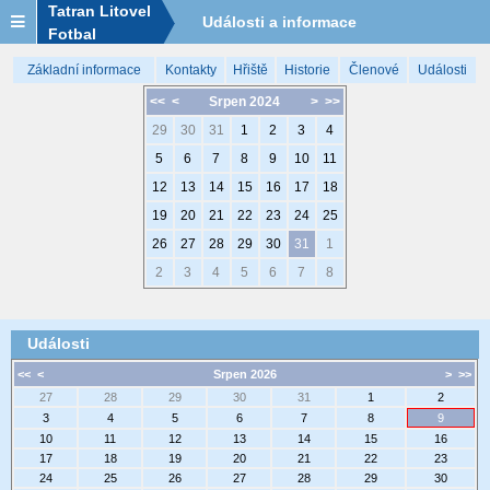
Tatran Litovel
Události a informace
Fotbal
Základní informace
Kontakty
Hřiště
Historie
Členové
Události
<<
<
Srpen 2024
>
>>
29
30
31
1
2
3
4
5
6
7
8
9
10
11
12
13
14
15
16
17
18
19
20
21
22
23
24
25
26
27
28
29
30
31
1
2
3
4
5
6
7
8
Události
<<
<
Srpen 2026
>
>>
27
28
29
30
31
1
2
3
4
5
6
7
8
9
10
11
12
13
14
15
16
17
18
19
20
21
22
23
24
25
26
27
28
29
30