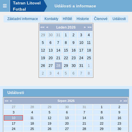
Tatran Litovel
Události a informace
Fotbal
Základní informace
Kontakty
Hřiště
Historie
Členové
Události
<<
<
Leden 2026
>
>>
29
30
31
1
2
3
4
5
6
7
8
9
10
11
12
13
14
15
16
17
18
19
20
21
22
23
24
25
26
27
28
29
30
31
1
2
3
4
5
6
7
8
Události
<<
<
Srpen 2026
>
>>
27
28
29
30
31
1
2
3
4
5
6
7
8
9
10
11
12
13
14
15
16
17
18
19
20
21
22
23
24
25
26
27
28
29
30