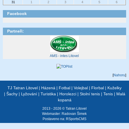
31
1
2
3
4
5
6
Facebook
Partneři:
AMS - intes Litovel
[
Nahoru
]
TJ Tatran Litovel
|
Házená
|
Fotbal
|
Volejbal
|
Florbal
|
Kuželky
|
Šachy
|
Lyžování
|
Turistika
|
Horolezci
|
Stolní tenis
|
Tenis
|
Malá
kopaná
2013 - 2026 © Tatran Litovel
Webmaster:
Radovan Šimek
Postaveno na:
RSportsCMS