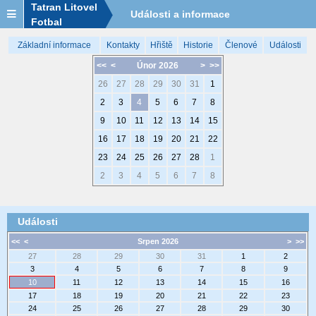
Tatran Litovel
Události a informace
Fotbal
Základní informace
Kontakty
Hřiště
Historie
Členové
Události
<<
<
Únor 2026
>
>>
26
27
28
29
30
31
1
2
3
4
5
6
7
8
9
10
11
12
13
14
15
16
17
18
19
20
21
22
23
24
25
26
27
28
1
2
3
4
5
6
7
8
Události
<<
<
Srpen 2026
>
>>
27
28
29
30
31
1
2
3
4
5
6
7
8
9
10
11
12
13
14
15
16
17
18
19
20
21
22
23
24
25
26
27
28
29
30