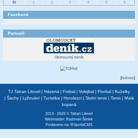
31
1
2
3
4
5
6
Facebook
Partneři:
Olomoucký dení­k
[
Nahoru
]
TJ Tatran Litovel
|
Házená
|
Fotbal
|
Volejbal
|
Florbal
|
Kuželky
|
Šachy
|
Lyžování
|
Turistika
|
Horolezci
|
Stolní tenis
|
Tenis
|
Malá
kopaná
2013 - 2026 © Tatran Litovel
Webmaster:
Radovan Šimek
Postaveno na:
RSportsCMS