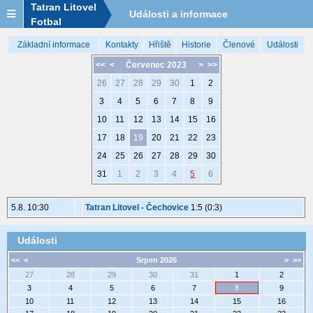
Tatran Litovel
Události a informace
Fotbal
Základní informace
Kontakty
Hřiště
Historie
Členové
Události
<<
<
Červenec 2023
>
>>
26
27
28
29
30
1
2
3
4
5
6
7
8
9
10
11
12
13
14
15
16
17
18
19
20
21
22
23
24
25
26
27
28
29
30
31
1
2
3
4
5
6
5.8. 10:30
Tatran Litovel - Čechovice
1:5 (0:3)
Události
<<
<
Srpen 2026
>
>>
27
28
29
30
31
1
2
3
4
5
6
7
8
9
10
11
12
13
14
15
16