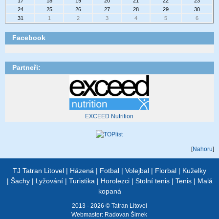
17
18
19
20
21
22
23
24
25
26
27
28
29
30
31
1
2
3
4
5
6
Facebook
Partneři:
EXCEED Nutrition
[
Nahoru
]
TJ Tatran Litovel
|
Házená
|
Fotbal
|
Volejbal
|
Florbal
|
Kuželky
|
Šachy
|
Lyžování
|
Turistika
|
Horolezci
|
Stolní tenis
|
Tenis
|
Malá
kopaná
2013 - 2026 © Tatran Litovel
Webmaster:
Radovan Šimek