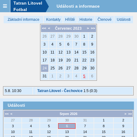
Tatran Litovel
Události a informace
Fotbal
Základní informace
Kontakty
Hřiště
Historie
Členové
Události
<<
<
Červenec 2023
>
>>
26
27
28
29
30
1
2
3
4
5
6
7
8
9
10
11
12
13
14
15
16
17
18
19
20
21
22
23
24
25
26
27
28
29
30
31
1
2
3
4
5
6
5.8. 10:30
Tatran Litovel - Čechovice
1:5 (0:3)
Události
<<
<
Srpen 2026
>
>>
27
28
29
30
31
1
2
3
4
5
6
7
8
9
10
11
12
13
14
15
16