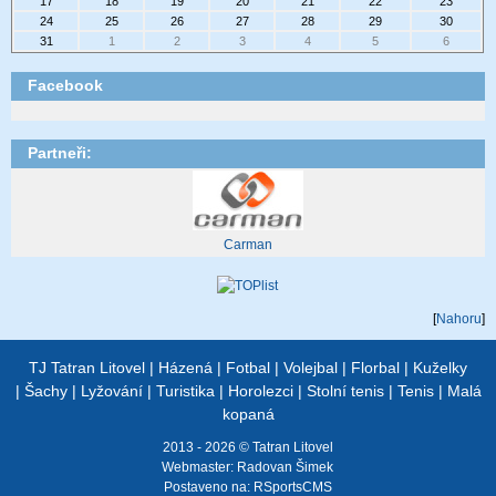
17
18
19
20
21
22
23
24
25
26
27
28
29
30
31
1
2
3
4
5
6
Facebook
Partneři:
Carman
[
Nahoru
]
TJ Tatran Litovel
|
Házená
|
Fotbal
|
Volejbal
|
Florbal
|
Kuželky
|
Šachy
|
Lyžování
|
Turistika
|
Horolezci
|
Stolní tenis
|
Tenis
|
Malá
kopaná
2013 - 2026 © Tatran Litovel
Webmaster:
Radovan Šimek
Postaveno na:
RSportsCMS