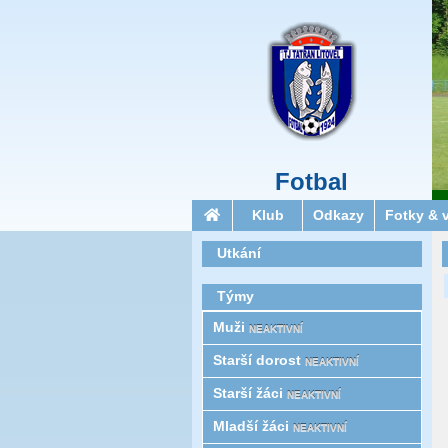
Fotbal
Klub
Odkazy
Fotky & 
Utkání
Týmy
Muži
NEAKTIVNÍ
Starší­ dorost
NEAKTIVNÍ
Starší žáci
NEAKTIVNÍ
Mladší žáci
NEAKTIVNÍ