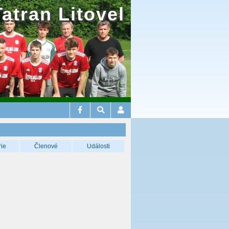
Tatran Litovel
rie
Členové
Události