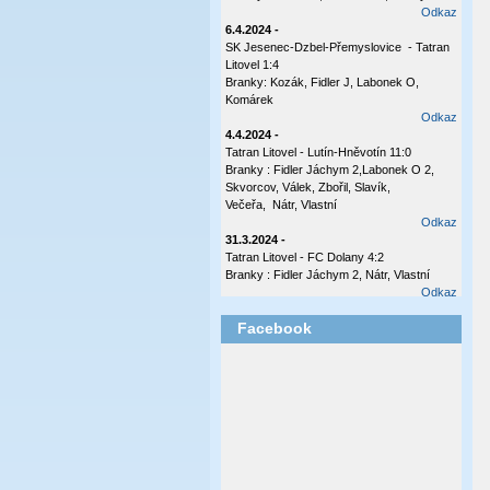
Odkaz
6.4.2024 -
SK Jesenec-Dzbel-Přemyslovice - Tatran
Litovel 1:4
Branky: Kozák, Fidler J, Labonek O,
Komárek
Odkaz
4.4.2024 -
Tatran Litovel - Lutín-Hněvotín 11:0
Branky : Fidler Jáchym 2,Labonek O 2,
Skvorcov, Válek, Zbořil, Slavík,
Večeřa, Nátr, Vlastní
Odkaz
31.3.2024 -
Tatran Litovel - FC Dolany 4:2
Branky : Fidler Jáchym 2, Nátr, Vlastní
Odkaz
17.10.2023 -
Facebook
Tatran Litovel - Plumlov 3:0
Branky: Labonek O 2 , Válek
Odkaz
8.10.2023 -
Česká Ves - Tatran Ltovel 3:1
Branka: Labonek O
Odkaz
2.10.2023 -
Tatran Litovel - Sokol Olšany - Těšetice 4:0
(2:0)