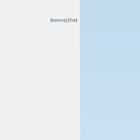
[
Nahoru
]
| [
Tisk
]