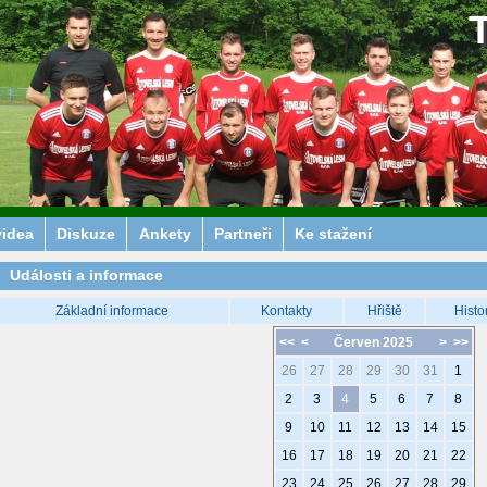
videa
Diskuze
Ankety
Partneři
Ke stažení
Události a informace
Základní informace
Kontakty
Hřiště
Histo
<<
<
Červen 2025
>
>>
26
27
28
29
30
31
1
2
3
4
5
6
7
8
9
10
11
12
13
14
15
16
17
18
19
20
21
22
23
24
25
26
27
28
29