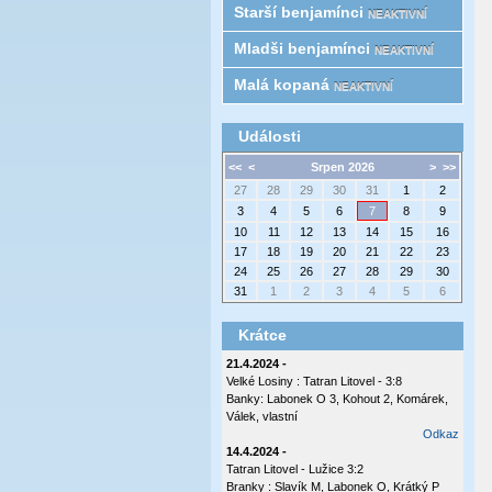
Starší benjamínci
NEAKTIVNÍ
Mladši benjamínci
NEAKTIVNÍ
Malá kopaná
NEAKTIVNÍ
Události
<<
<
Srpen 2026
>
>>
27
28
29
30
31
1
2
3
4
5
6
7
8
9
10
11
12
13
14
15
16
17
18
19
20
21
22
23
24
25
26
27
28
29
30
31
1
2
3
4
5
6
Krátce
21.4.2024 -
Velké Losiny : Tatran Litovel - 3:8
Banky: Labonek O 3, Kohout 2, Komárek,
Válek, vlastní
Odkaz
14.4.2024 -
Tatran Litovel - Lužice 3:2
Branky : Slavík M, Labonek O, Krátký P