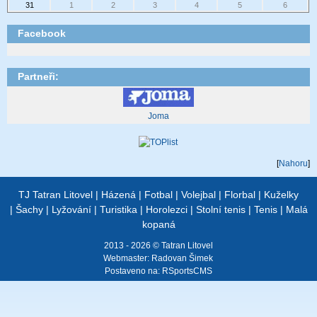
31
1
2
3
4
5
6
Facebook
Partneři:
Joma
[
Nahoru
]
TJ Tatran Litovel
|
Házená
|
Fotbal
|
Volejbal
|
Florbal
|
Kuželky
|
Šachy
|
Lyžování
|
Turistika
|
Horolezci
|
Stolní tenis
|
Tenis
|
Malá
kopaná
2013 - 2026 © Tatran Litovel
Webmaster:
Radovan Šimek
Postaveno na:
RSportsCMS