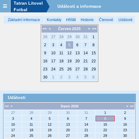
Tatran Litovel
Události a informace
Fotbal
Základní informace
Kontakty
Hřiště
Historie
Členové
Události
<<
<
Červen 2025
>
>>
26
27
28
29
30
31
1
2
3
4
5
6
7
8
9
10
11
12
13
14
15
16
17
18
19
20
21
22
23
24
25
26
27
28
29
30
1
2
3
4
5
6
Události
<<
<
Srpen 2026
>
>>
27
28
29
30
31
1
2
3
4
5
6
7
8
9
10
11
12
13
14
15
16
17
18
19
20
21
22
23
24
25
26
27
28
29
30