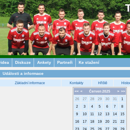
videa
Diskuze
Ankety
Partneři
Ke stažení
Události a informace
Základní informace
Kontakty
Hřiště
Histo
<<
<
Červen 2025
>
>>
26
27
28
29
30
31
1
2
3
4
5
6
7
8
9
10
11
12
13
14
15
16
17
18
19
20
21
22
23
24
25
26
27
28
29