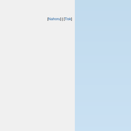
[
Nahoru
]
| [
Tisk
]