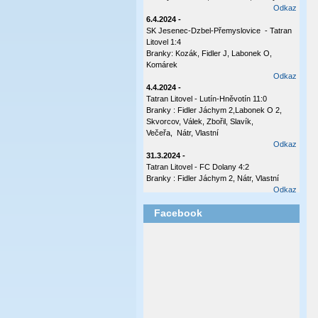
Odkaz
6.4.2024 -
SK Jesenec-Dzbel-Přemyslovice - Tatran
Litovel 1:4
Branky: Kozák, Fidler J, Labonek O,
Komárek
Odkaz
4.4.2024 -
Tatran Litovel - Lutín-Hněvotín 11:0
Branky : Fidler Jáchym 2,Labonek O 2,
Skvorcov, Válek, Zbořil, Slavík,
Večeřa, Nátr, Vlastní
Odkaz
31.3.2024 -
Tatran Litovel - FC Dolany 4:2
Branky : Fidler Jáchym 2, Nátr, Vlastní
Odkaz
17.10.2023 -
Facebook
Tatran Litovel - Plumlov 3:0
Branky: Labonek O 2 , Válek
Odkaz
8.10.2023 -
Česká Ves - Tatran Ltovel 3:1
Branka: Labonek O
Odkaz
2.10.2023 -
Tatran Litovel - Sokol Olšany - Těšetice 4:0
(2:0)