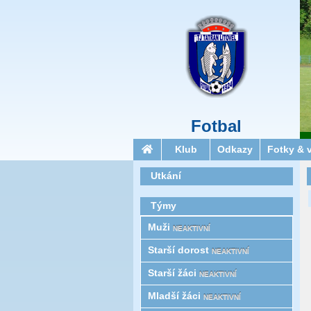
Fotbal
Klub
Odkazy
Fotky & 
Utkání
Týmy
Muži
NEAKTIVNÍ
Starší­ dorost
NEAKTIVNÍ
Starší žáci
NEAKTIVNÍ
Mladší žáci
NEAKTIVNÍ