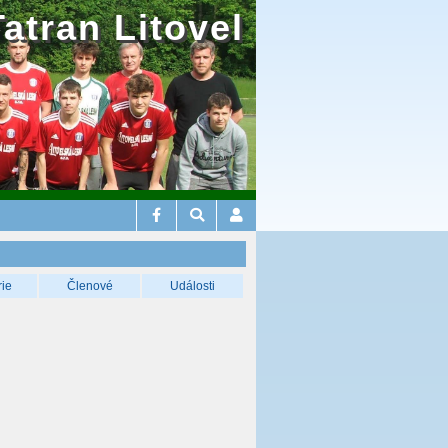
Tatran Litovel
rie
Členové
Události