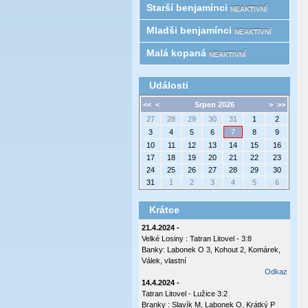
Starší benjamínci
NEAKTIVNÍ
Mladši benjamínci
NEAKTIVNÍ
Malá kopaná
NEAKTIVNÍ
Události
<<
<
Srpen 2026
>
>>
27
28
29
30
31
1
2
3
4
5
6
7
8
9
10
11
12
13
14
15
16
17
18
19
20
21
22
23
24
25
26
27
28
29
30
31
1
2
3
4
5
6
Krátce
21.4.2024 -
Velké Losiny : Tatran Litovel - 3:8
Banky: Labonek O 3, Kohout 2, Komárek,
Válek, vlastní
Odkaz
14.4.2024 -
Tatran Litovel - Lužice 3:2
Branky : Slavík M, Labonek O, Krátký P