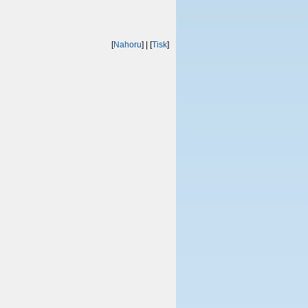
[
Nahoru
]
| [
Tisk
]