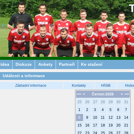
videa
Diskuze
Ankety
Partneři
Ke stažení
Události a informace
Základní informace
Kontakty
Hřiště
Histo
<<
<
Červen 2026
>
>>
25
26
27
28
29
30
31
1
2
3
4
5
6
7
8
9
10
11
12
13
14
15
16
17
18
19
20
21
22
23
24
25
26
27
28