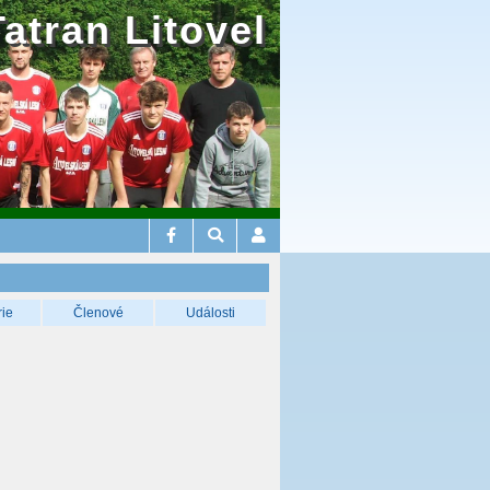
Tatran Litovel
rie
Členové
Události