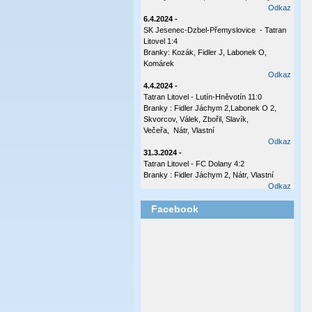
Odkaz
6.4.2024 -
SK Jesenec-Dzbel-Přemyslovice - Tatran
Litovel 1:4
Branky: Kozák, Fidler J, Labonek O,
Komárek
Odkaz
4.4.2024 -
Tatran Litovel - Lutín-Hněvotín 11:0
Branky : Fidler Jáchym 2,Labonek O 2,
Skvorcov, Válek, Zbořil, Slavík,
Večeřa, Nátr, Vlastní
Odkaz
31.3.2024 -
Tatran Litovel - FC Dolany 4:2
Branky : Fidler Jáchym 2, Nátr, Vlastní
Odkaz
17.10.2023 -
Facebook
Tatran Litovel - Plumlov 3:0
Branky: Labonek O 2 , Válek
Odkaz
8.10.2023 -
Česká Ves - Tatran Ltovel 3:1
Branka: Labonek O
Odkaz
2.10.2023 -
Tatran Litovel - Sokol Olšany - Těšetice 4:0
(2:0)