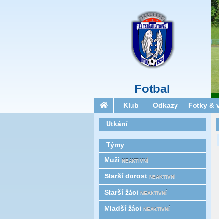
Fotbal
Klub
Odkazy
Fotky & 
Utkání
Týmy
Muži
NEAKTIVNÍ
Starší­ dorost
NEAKTIVNÍ
Starší žáci
NEAKTIVNÍ
Mladší žáci
NEAKTIVNÍ