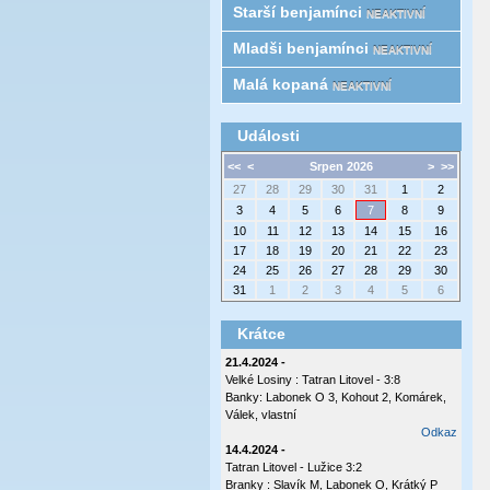
Starší benjamínci
NEAKTIVNÍ
Mladši benjamínci
NEAKTIVNÍ
Malá kopaná
NEAKTIVNÍ
Události
<<
<
Srpen 2026
>
>>
27
28
29
30
31
1
2
3
4
5
6
7
8
9
10
11
12
13
14
15
16
17
18
19
20
21
22
23
24
25
26
27
28
29
30
31
1
2
3
4
5
6
Krátce
21.4.2024 -
Velké Losiny : Tatran Litovel - 3:8
Banky: Labonek O 3, Kohout 2, Komárek,
Válek, vlastní
Odkaz
14.4.2024 -
Tatran Litovel - Lužice 3:2
Branky : Slavík M, Labonek O, Krátký P