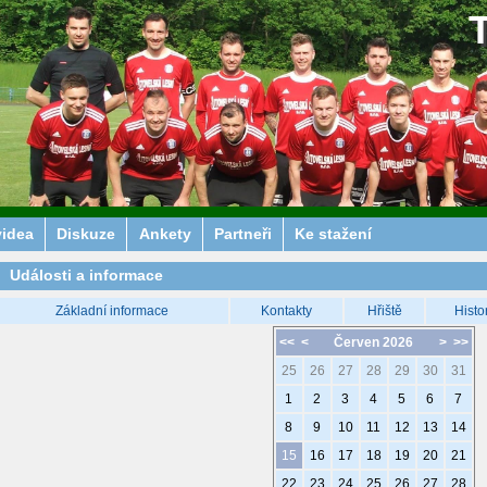
videa
Diskuze
Ankety
Partneři
Ke stažení
Události a informace
Základní informace
Kontakty
Hřiště
Histo
<<
<
Červen 2026
>
>>
25
26
27
28
29
30
31
1
2
3
4
5
6
7
8
9
10
11
12
13
14
15
16
17
18
19
20
21
22
23
24
25
26
27
28