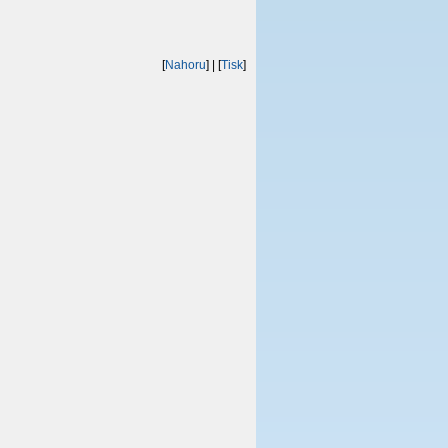
[
Nahoru
]
| [
Tisk
]