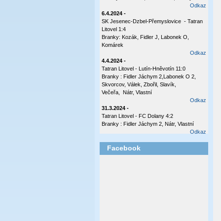
Odkaz
6.4.2024 -
SK Jesenec-Dzbel-Přemyslovice - Tatran
Litovel 1:4
Branky: Kozák, Fidler J, Labonek O,
Komárek
Odkaz
4.4.2024 -
Tatran Litovel - Lutín-Hněvotín 11:0
Branky : Fidler Jáchym 2,Labonek O 2,
Skvorcov, Válek, Zbořil, Slavík,
Večeřa, Nátr, Vlastní
Odkaz
31.3.2024 -
Tatran Litovel - FC Dolany 4:2
Branky : Fidler Jáchym 2, Nátr, Vlastní
Odkaz
17.10.2023 -
Facebook
Tatran Litovel - Plumlov 3:0
Branky: Labonek O 2 , Válek
Odkaz
8.10.2023 -
Česká Ves - Tatran Ltovel 3:1
Branka: Labonek O
Odkaz
2.10.2023 -
Tatran Litovel - Sokol Olšany - Těšetice 4:0
(2:0)