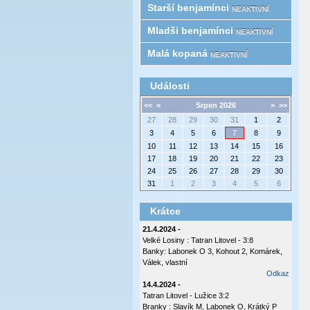
Starší benjamínci
NEAKTIVNÍ
Mladši benjamínci
NEAKTIVNÍ
Malá kopaná
NEAKTIVNÍ
Události
<<
<
Srpen 2026
>
>>
27
28
29
30
31
1
2
3
4
5
6
7
8
9
10
11
12
13
14
15
16
17
18
19
20
21
22
23
24
25
26
27
28
29
30
31
1
2
3
4
5
6
Krátce
21.4.2024 -
Velké Losiny : Tatran Litovel - 3:8
Banky: Labonek O 3, Kohout 2, Komárek,
Válek, vlastní
Odkaz
14.4.2024 -
Tatran Litovel - Lužice 3:2
Branky : Slavík M, Labonek O, Krátký P