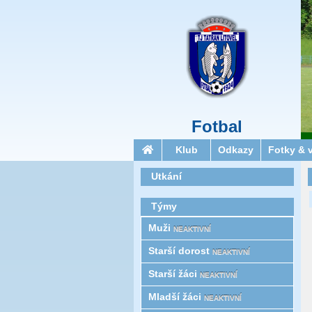
Fotbal
Klub
Odkazy
Fotky & 
Utkání
Týmy
Muži
NEAKTIVNÍ
Starší­ dorost
NEAKTIVNÍ
Starší žáci
NEAKTIVNÍ
Mladší žáci
NEAKTIVNÍ