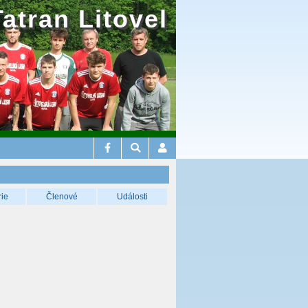
Tatran Litovel
rie
Členové
Události