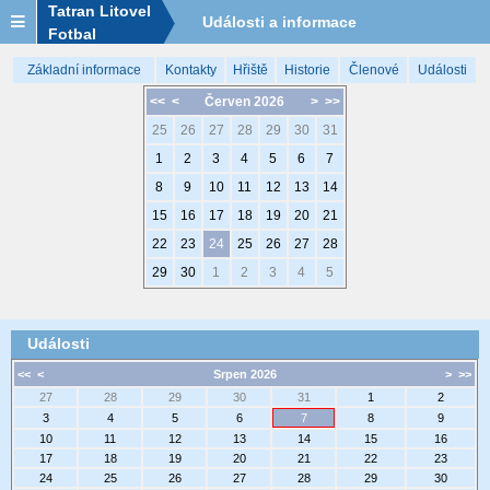
Tatran Litovel
Události a informace
Fotbal
Základní informace
Kontakty
Hřiště
Historie
Členové
Události
<<
<
Červen 2026
>
>>
25
26
27
28
29
30
31
1
2
3
4
5
6
7
8
9
10
11
12
13
14
15
16
17
18
19
20
21
22
23
24
25
26
27
28
29
30
1
2
3
4
5
Události
<<
<
Srpen 2026
>
>>
27
28
29
30
31
1
2
3
4
5
6
7
8
9
10
11
12
13
14
15
16
17
18
19
20
21
22
23
24
25
26
27
28
29
30