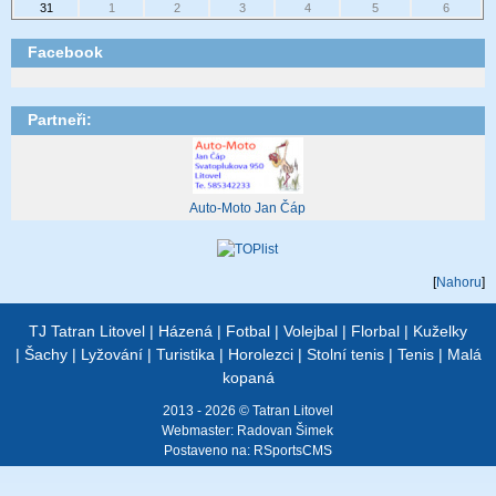
31
1
2
3
4
5
6
Facebook
Partneři:
Auto-Moto Jan Čáp
[
Nahoru
]
TJ Tatran Litovel
|
Házená
|
Fotbal
|
Volejbal
|
Florbal
|
Kuželky
|
Šachy
|
Lyžování
|
Turistika
|
Horolezci
|
Stolní tenis
|
Tenis
|
Malá
kopaná
2013 - 2026 © Tatran Litovel
Webmaster:
Radovan Šimek
Postaveno na:
RSportsCMS