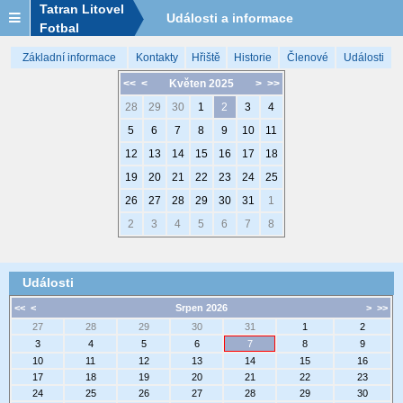
Tatran Litovel
Události a informace
Fotbal
Základní informace
Kontakty
Hřiště
Historie
Členové
Události
<<
<
Květen 2025
>
>>
28
29
30
1
2
3
4
5
6
7
8
9
10
11
12
13
14
15
16
17
18
19
20
21
22
23
24
25
26
27
28
29
30
31
1
2
3
4
5
6
7
8
Události
<<
<
Srpen 2026
>
>>
27
28
29
30
31
1
2
3
4
5
6
7
8
9
10
11
12
13
14
15
16
17
18
19
20
21
22
23
24
25
26
27
28
29
30