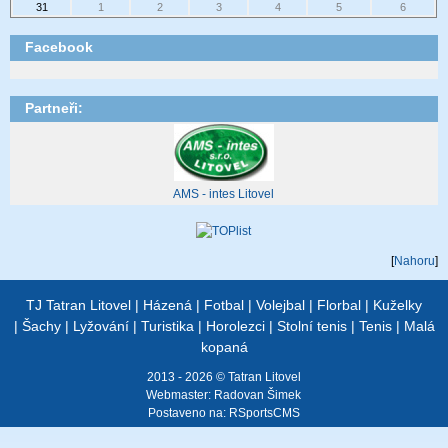
31
1
2
3
4
5
6
Facebook
Partneři:
AMS - intes Litovel
[
Nahoru
]
TJ Tatran Litovel
|
Házená
|
Fotbal
|
Volejbal
|
Florbal
|
Kuželky
|
Šachy
|
Lyžování
|
Turistika
|
Horolezci
|
Stolní tenis
|
Tenis
|
Malá
kopaná
2013 - 2026 © Tatran Litovel
Webmaster:
Radovan Šimek
Postaveno na:
RSportsCMS