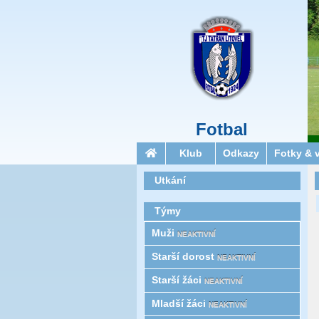
Fotbal
Klub
Odkazy
Fotky & 
Utkání
Týmy
Muži
NEAKTIVNÍ
Starší­ dorost
NEAKTIVNÍ
Starší žáci
NEAKTIVNÍ
Mladší žáci
NEAKTIVNÍ