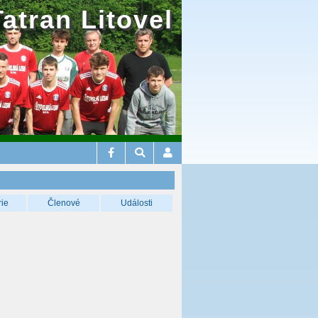
Tatran Litovel
rie
Členové
Události