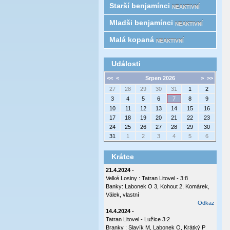
Starší benjamínci
NEAKTIVNÍ
Mladši benjamínci
NEAKTIVNÍ
Malá kopaná
NEAKTIVNÍ
Události
<<
<
Srpen 2026
>
>>
27
28
29
30
31
1
2
3
4
5
6
7
8
9
10
11
12
13
14
15
16
17
18
19
20
21
22
23
24
25
26
27
28
29
30
31
1
2
3
4
5
6
Krátce
21.4.2024 -
Velké Losiny : Tatran Litovel - 3:8
Banky: Labonek O 3, Kohout 2, Komárek,
Válek, vlastní
Odkaz
14.4.2024 -
Tatran Litovel - Lužice 3:2
Branky : Slavík M, Labonek O, Krátký P