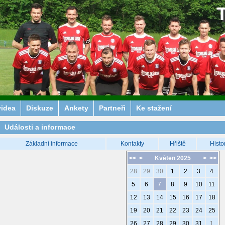
videa
Diskuze
Ankety
Partneři
Ke stažení
Události a informace
Základní informace
Kontakty
Hřiště
Histo
<<
<
Květen 2025
>
>>
28
29
30
1
2
3
4
5
6
7
8
9
10
11
12
13
14
15
16
17
18
19
20
21
22
23
24
25
26
27
28
29
30
31
1