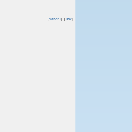
[
Nahoru
]
| [
Tisk
]