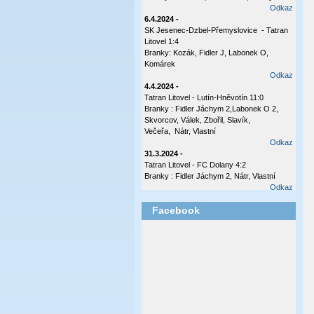
Odkaz
6.4.2024 -
SK Jesenec-Dzbel-Přemyslovice - Tatran
Litovel 1:4
Branky: Kozák, Fidler J, Labonek O,
Komárek
Odkaz
4.4.2024 -
Tatran Litovel - Lutín-Hněvotín 11:0
Branky : Fidler Jáchym 2,Labonek O 2,
Skvorcov, Válek, Zbořil, Slavík,
Večeřa, Nátr, Vlastní
Odkaz
31.3.2024 -
Tatran Litovel - FC Dolany 4:2
Branky : Fidler Jáchym 2, Nátr, Vlastní
Odkaz
17.10.2023 -
Facebook
Tatran Litovel - Plumlov 3:0
Branky: Labonek O 2 , Válek
Odkaz
8.10.2023 -
Česká Ves - Tatran Ltovel 3:1
Branka: Labonek O
Odkaz
2.10.2023 -
Tatran Litovel - Sokol Olšany - Těšetice 4:0
(2:0)